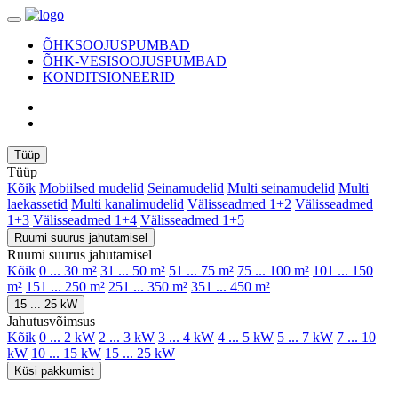
ÕHKSOOJUSPUMBAD
ÕHK-VESISOOJUSPUMBAD
KONDITSIONEERID
Tüüp
Tüüp
Kõik
Mobiilsed mudelid
Seinamudelid
Multi seinamudelid
Multi
laekassetid
Multi kanalimudelid
Välisseadmed 1+2
Välisseadmed
1+3
Välisseadmed 1+4
Välisseadmed 1+5
Ruumi suurus jahutamisel
Ruumi suurus jahutamisel
Kõik
0 ... 30 m²
31 ... 50 m²
51 ... 75 m²
75 ... 100 m²
101 ... 150
m²
151 ... 250 m²
251 ... 350 m²
351 ... 450 m²
15 ... 25 kW
Jahutusvõimsus
Kõik
0 ... 2 kW
2 ... 3 kW
3 ... 4 kW
4 ... 5 kW
5 ... 7 kW
7 ... 10
kW
10 ... 15 kW
15 ... 25 kW
Küsi pakkumist