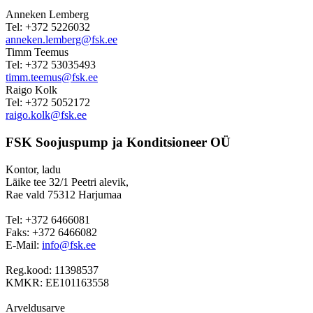
Anneken Lemberg
Tel: +372 5226032
anneken.lemberg@fsk.ee
Timm Teemus
Tel: +372 53035493
timm.teemus@fsk.ee
Raigo Kolk
Tel: +372 5052172
raigo.kolk@fsk.ee
FSK Soojuspump ja Konditsioneer OÜ
Kontor, ladu
Läike tee 32/1 Peetri alevik,
Rae vald 75312 Harjumaa
Tel: +372 6466081
Faks: +372 6466082
E-Mail:
info@fsk.ee
Reg.kood: 11398537
KMKR: EE101163558
Arveldusarve