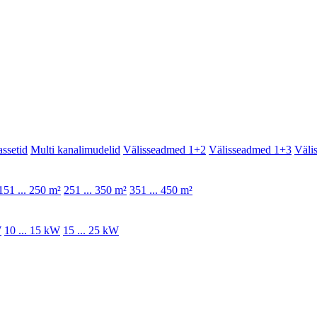
assetid
Multi kanalimudelid
Välisseadmed 1+2
Välisseadmed 1+3
Väli
151 ... 250 m²
251 ... 350 m²
351 ... 450 m²
W
10 ... 15 kW
15 ... 25 kW