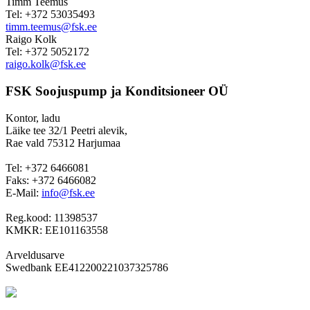
Timm Teemus
Tel: +372 53035493
timm.teemus@fsk.ee
Raigo Kolk
Tel: +372 5052172
raigo.kolk@fsk.ee
FSK Soojuspump ja Konditsioneer OÜ
Kontor, ladu
Läike tee 32/1 Peetri alevik,
Rae vald 75312 Harjumaa
Tel: +372 6466081
Faks: +372 6466082
E-Mail:
info@fsk.ee
Reg.kood: 11398537
KMKR: EE101163558
Arveldusarve
Swedbank EE412200221037325786