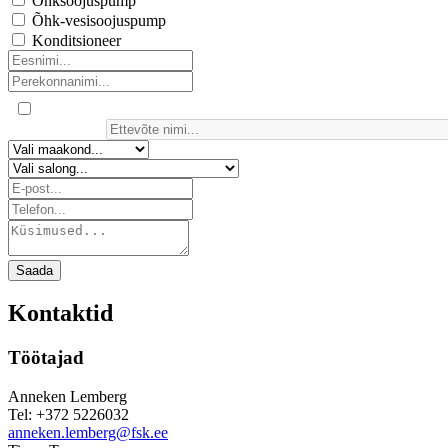
Õhksoojuspump
Õhk-vesisoojuspump
Konditsioneer
Saada
Kontaktid
Töötajad
Anneken Lemberg
Tel: +372 5226032
anneken.lemberg@fsk.ee