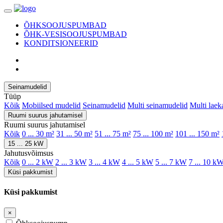
ÕHKSOOJUSPUMBAD
ÕHK-VESISOOJUSPUMBAD
KONDITSIONEERID
Seinamudelid
Tüüp
Kõik
Mobiilsed mudelid
Seinamudelid
Multi seinamudelid
Multi laek
Ruumi suurus jahutamisel
Ruumi suurus jahutamisel
Kõik
0 ... 30 m²
31 ... 50 m²
51 ... 75 m²
75 ... 100 m²
101 ... 150 m²
15 ... 25 kW
Jahutusvõimsus
Kõik
0 ... 2 kW
2 ... 3 kW
3 ... 4 kW
4 ... 5 kW
5 ... 7 kW
7 ... 10 k
Küsi pakkumist
Küsi pakkumist
×