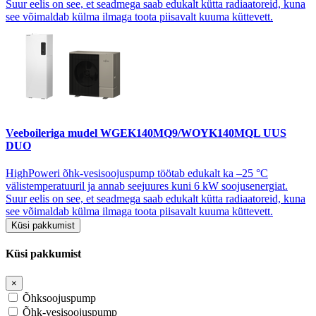
Suur eelis on see, et seadmega saab edukalt kütta radiaatoreid, kuna
see võimaldab külma ilmaga toota piisavalt kuuma küttevett.
Veeboileriga mudel
WGEK140MQ9/WOYK140MQL UUS
DUO
HighPoweri õhk-vesisoojuspump töötab edukalt ka –25 °C
välistemperatuuril ja annab seejuures kuni 6 kW soojusenergiat.
Suur eelis on see, et seadmega saab edukalt kütta radiaatoreid, kuna
see võimaldab külma ilmaga toota piisavalt kuuma küttevett.
Küsi pakkumist
Küsi pakkumist
×
Õhksoojuspump
Õhk-vesisoojuspump