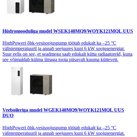
Hüdromooduliga mudel
WSEK140MQ9/WOYK121MQL UUS
HighPoweri õhk-vesisoojuspump töötab edukalt ka –25 °C
välistemperatuuril ja annab seejuures kuni 6 kW soojusenergiat.
Suur eelis on see, et seadmega saab edukalt kütta radiaatoreid, kuna
see võimaldab külma ilmaga toota piisavalt kuuma küttevett.
Veeboileriga mudel
WGEK140MQ9/WOYK121MQL UUS
DUO
HighPoweri õhk-vesisoojuspump töötab edukalt ka –25 °C
välistemperatuuril ja annab seejuures kuni 6 kW soojusenergiat.