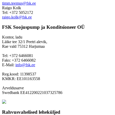
timm.teemus@fsk.ee
Raigo Kolk
Tel: +372 5052172
raigo.kolk@fsk.ee
FSK Soojuspump ja Konditsioneer OÜ
Kontor, ladu
Läike tee 32/1 Peetri alevik,
Rae vald 75312 Harjumaa
Tel: +372 6466081
Faks: +372 6466082
E-Mail:
info@fsk.ee
Reg.kood: 11398537
KMKR: EE101163558
Arveldusarve
Swedbank EE412200221037325786
Rahvusvahelised leheküljed