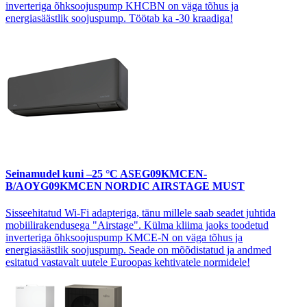
inverteriga õhksoojuspump KHCBN on väga tõhus ja
energiasäästlik soojuspump. Töötab ka -30 kraadiga!
Seinamudel kuni –25 °C
ASEG09KMCEN-
B/AOYG09KMCEN NORDIC AIRSTAGE MUST
Sisseehitatud Wi-Fi adapteriga, tänu millele saab seadet juhtida
mobiilirakendusega "Airstage". Külma kliima jaoks toodetud
inverteriga õhksoojuspump KMCE-N on väga tõhus ja
energiasäästlik soojuspump. Seade on mõõdistatud ja andmed
esitatud vastavalt uutele Euroopas kehtivatele normidele!