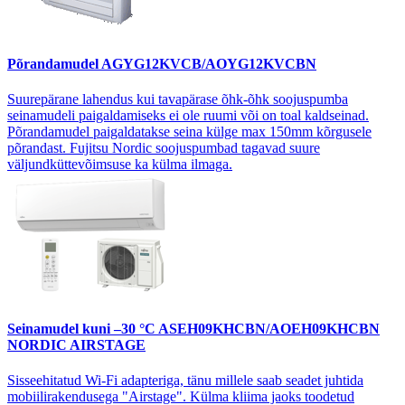
Põrandamudel
AGYG12KVCB/AOYG12KVCBN
Suurepärane lahendus kui tavapärase õhk-õhk soojuspumba
seinamudeli paigaldamiseks ei ole ruumi või on toal kaldseinad.
Põrandamudel paigaldatakse seina külge max 150mm kõrgusele
põrandast. Fujitsu Nordic soojuspumbad tagavad suure
väljundküttevõimsuse ka külma ilmaga.
Seinamudel kuni –30 °C
ASEH09KHCBN/AOEH09KHCBN
NORDIC AIRSTAGE
Sisseehitatud Wi-Fi adapteriga, tänu millele saab seadet juhtida
mobiilirakendusega "Airstage". Külma kliima jaoks toodetud