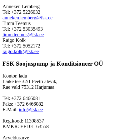
Anneken Lemberg
Tel: +372 5226032
anneken.lemberg@fsk.ee
Timm Teemus
Tel: +372 53035493
timm.teemus@fsk.ee
Raigo Kolk
Tel: +372 5052172
raigo.kolk@fsk.ee
FSK Soojuspump ja Konditsioneer OÜ
Kontor, ladu
Läike tee 32/1 Peetri alevik,
Rae vald 75312 Harjumaa
Tel: +372 6466081
Faks: +372 6466082
E-Mail:
info@fsk.ee
Reg.kood: 11398537
KMKR: EE101163558
Arveldusarve