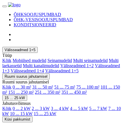
ÕHKSOOJUSPUMBAD
ÕHK-VESISOOJUSPUMBAD
KONDITSIONEERID
Välisseadmed 1+5
Tüüp
Kõik
Mobiilsed mudelid
Seinamudelid
Multi seinamudelid
Multi
laekassetid
Multi kanalimudelid
Välisseadmed 1+2
Välisseadmed
1+3
Välisseadmed 1+4
Välisseadmed 1+5
Ruumi suurus jahutamisel
Ruumi suurus jahutamisel
Kõik
0 ... 30 m²
31 ... 50 m²
51 ... 75 m²
75 ... 100 m²
101 ... 150
m²
151 ... 250 m²
251 ... 350 m²
351 ... 450 m²
15 ... 25 kW
Jahutusvõimsus
Kõik
0 ... 2 kW
2 ... 3 kW
3 ... 4 kW
4 ... 5 kW
5 ... 7 kW
7 ... 10
kW
10 ... 15 kW
15 ... 25 kW
Küsi pakkumist