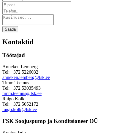
Saada
Kontaktid
Töötajad
Anneken Lemberg
Tel: +372 5226032
anneken.lemberg@fsk.ee
Timm Teemus
Tel: +372 53035493
timm.teemus@fsk.ee
Raigo Kolk
Tel: +372 5052172
raigo.kolk@fsk.ee
FSK Soojuspump ja Konditsioneer OÜ
Kontor, ladu