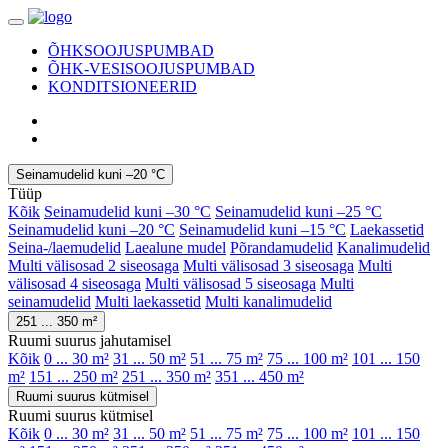
ÕHKSOOJUSPUMBAD
ÕHK-VESISOOJUSPUMBAD
KONDITSIONEERID
Seinamudelid kuni –20 °C
Tüüp
Kõik
Seinamudelid kuni –30 °C
Seinamudelid kuni –25 °C
Seinamudelid kuni –20 °C
Seinamudelid kuni –15 °C
Laekassetid
Seina-/laemudelid
Laealune mudel
Põrandamudelid
Kanalimudelid
Multi välisosad 2 siseosaga
Multi välisosad 3 siseosaga
Multi
välisosad 4 siseosaga
Multi välisosad 5 siseosaga
Multi
seinamudelid
Multi laekassetid
Multi kanalimudelid
251 ... 350 m²
Ruumi suurus jahutamisel
Kõik
0 ... 30 m²
31 ... 50 m²
51 ... 75 m²
75 ... 100 m²
101 ... 150
m²
151 ... 250 m²
251 ... 350 m²
351 ... 450 m²
Ruumi suurus kütmisel
Ruumi suurus kütmisel
Kõik
0 ... 30 m²
31 ... 50 m²
51 ... 75 m²
75 ... 100 m²
101 ... 150