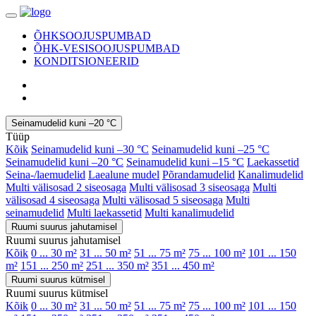
ÕHKSOOJUSPUMBAD
ÕHK-VESISOOJUSPUMBAD
KONDITSIONEERID
Seinamudelid kuni –20 °C
Tüüp
Kõik
Seinamudelid kuni –30 °C
Seinamudelid kuni –25 °C
Seinamudelid kuni –20 °C
Seinamudelid kuni –15 °C
Laekassetid
Seina-/laemudelid
Laealune mudel
Põrandamudelid
Kanalimudelid
Multi välisosad 2 siseosaga
Multi välisosad 3 siseosaga
Multi
välisosad 4 siseosaga
Multi välisosad 5 siseosaga
Multi
seinamudelid
Multi laekassetid
Multi kanalimudelid
Ruumi suurus jahutamisel
Ruumi suurus jahutamisel
Kõik
0 ... 30 m²
31 ... 50 m²
51 ... 75 m²
75 ... 100 m²
101 ... 150
m²
151 ... 250 m²
251 ... 350 m²
351 ... 450 m²
Ruumi suurus kütmisel
Ruumi suurus kütmisel
Kõik
0 ... 30 m²
31 ... 50 m²
51 ... 75 m²
75 ... 100 m²
101 ... 150