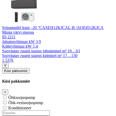
Seinamudel kuni –20 °C
ASEH12KJCAL-B /AOEH12KJCA
Musta värvi siseosa
ID 2211
Jahutusvõimsus kW
3,9
Küttevõimsus kW
5,4
Soovitatav ruumi suurus jahutamisel m²
10…63
Soovitatav ruumi suurus kütmisel m²
17…130
1,537€
Küsi pakkumist
Küsi pakkumist
×
Õhksoojuspump
Õhk-vesisoojuspump
Konditsioneer