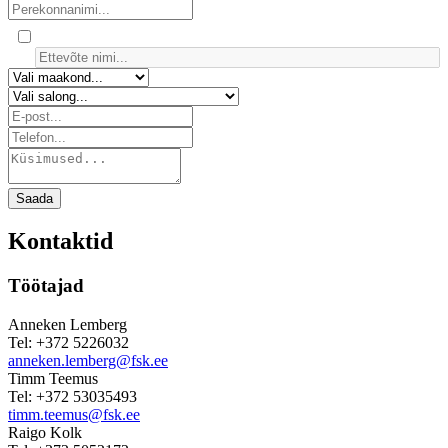
Saada
Kontaktid
Töötajad
Anneken Lemberg
Tel: +372 5226032
anneken.lemberg@fsk.ee
Timm Teemus
Tel: +372 53035493
timm.teemus@fsk.ee
Raigo Kolk