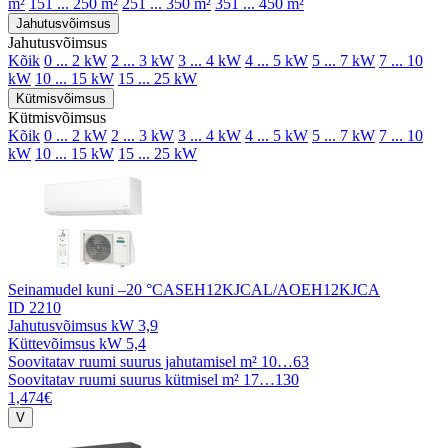
m²
151 ... 250 m²
251 ... 350 m²
351 ... 450 m²
Jahutusvõimsus
Jahutusvõimsus
Kõik
0 ... 2 kW
2 ... 3 kW
3 ... 4 kW
4 ... 5 kW
5 ... 7 kW
7 ... 10
kW
10 ... 15 kW
15 ... 25 kW
Kütmisvõimsus
Kütmisvõimsus
Kõik
0 ... 2 kW
2 ... 3 kW
3 ... 4 kW
4 ... 5 kW
5 ... 7 kW
7 ... 10
kW
10 ... 15 kW
15 ... 25 kW
Seinamudel kuni –20 °C
ASEH12KJCAL/AOEH12KJCA
ID 2210
Jahutusvõimsus kW
3,9
Küttevõimsus kW
5,4
Soovitatav ruumi suurus jahutamisel m²
10…63
Soovitatav ruumi suurus kütmisel m²
17…130
1,474€