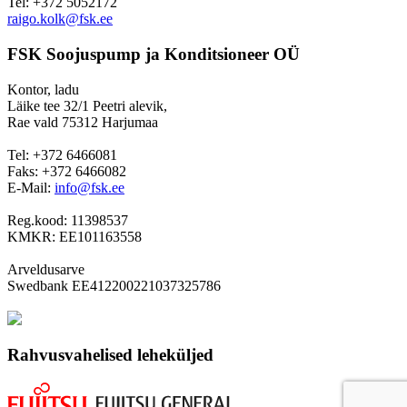
Tel: +372 5052172
raigo.kolk@fsk.ee
FSK Soojuspump ja Konditsioneer OÜ
Kontor, ladu
Läike tee 32/1 Peetri alevik,
Rae vald 75312 Harjumaa
Tel: +372 6466081
Faks: +372 6466082
E-Mail:
info@fsk.ee
Reg.kood: 11398537
KMKR: EE101163558
Arveldusarve
Swedbank EE412200221037325786
Rahvusvahelised leheküljed