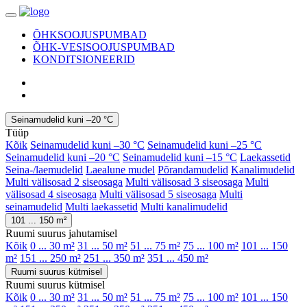
ÕHKSOOJUSPUMBAD
ÕHK-VESISOOJUSPUMBAD
KONDITSIONEERID
Seinamudelid kuni –20 °C
Tüüp
Kõik
Seinamudelid kuni –30 °C
Seinamudelid kuni –25 °C
Seinamudelid kuni –20 °C
Seinamudelid kuni –15 °C
Laekassetid
Seina-/laemudelid
Laealune mudel
Põrandamudelid
Kanalimudelid
Multi välisosad 2 siseosaga
Multi välisosad 3 siseosaga
Multi
välisosad 4 siseosaga
Multi välisosad 5 siseosaga
Multi
seinamudelid
Multi laekassetid
Multi kanalimudelid
101 ... 150 m²
Ruumi suurus jahutamisel
Kõik
0 ... 30 m²
31 ... 50 m²
51 ... 75 m²
75 ... 100 m²
101 ... 150
m²
151 ... 250 m²
251 ... 350 m²
351 ... 450 m²
Ruumi suurus kütmisel
Ruumi suurus kütmisel
Kõik
0 ... 30 m²
31 ... 50 m²
51 ... 75 m²
75 ... 100 m²
101 ... 150