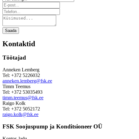
Saada
Kontaktid
Töötajad
Anneken Lemberg
Tel: +372 5226032
anneken.lemberg@fsk.ee
Timm Teemus
Tel: +372 53035493
timm.teemus@fsk.ee
Raigo Kolk
Tel: +372 5052172
raigo.kolk@fsk.ee
FSK Soojuspump ja Konditsioneer OÜ
Kontor, ladu