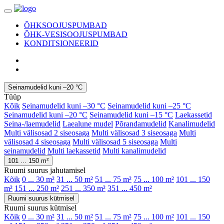
ÕHKSOOJUSPUMBAD
ÕHK-VESISOOJUSPUMBAD
KONDITSIONEERID
Seinamudelid kuni –20 °C
Tüüp
Kõik
Seinamudelid kuni –30 °C
Seinamudelid kuni –25 °C
Seinamudelid kuni –20 °C
Seinamudelid kuni –15 °C
Laekassetid
Seina-/laemudelid
Laealune mudel
Põrandamudelid
Kanalimudelid
Multi välisosad 2 siseosaga
Multi välisosad 3 siseosaga
Multi
välisosad 4 siseosaga
Multi välisosad 5 siseosaga
Multi
seinamudelid
Multi laekassetid
Multi kanalimudelid
101 ... 150 m²
Ruumi suurus jahutamisel
Kõik
0 ... 30 m²
31 ... 50 m²
51 ... 75 m²
75 ... 100 m²
101 ... 150
m²
151 ... 250 m²
251 ... 350 m²
351 ... 450 m²
Ruumi suurus kütmisel
Ruumi suurus kütmisel
Kõik
0 ... 30 m²
31 ... 50 m²
51 ... 75 m²
75 ... 100 m²
101 ... 150