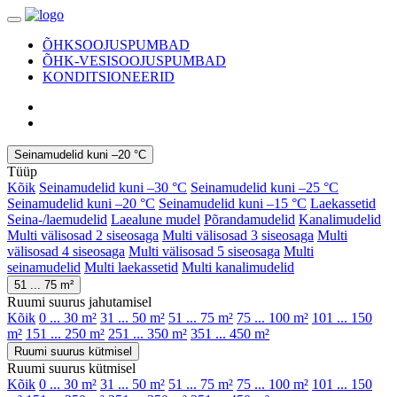
ÕHKSOOJUSPUMBAD
ÕHK-VESISOOJUSPUMBAD
KONDITSIONEERID
Seinamudelid kuni –20 °C
Tüüp
Kõik
Seinamudelid kuni –30 °C
Seinamudelid kuni –25 °C
Seinamudelid kuni –20 °C
Seinamudelid kuni –15 °C
Laekassetid
Seina-/laemudelid
Laealune mudel
Põrandamudelid
Kanalimudelid
Multi välisosad 2 siseosaga
Multi välisosad 3 siseosaga
Multi
välisosad 4 siseosaga
Multi välisosad 5 siseosaga
Multi
seinamudelid
Multi laekassetid
Multi kanalimudelid
51 ... 75 m²
Ruumi suurus jahutamisel
Kõik
0 ... 30 m²
31 ... 50 m²
51 ... 75 m²
75 ... 100 m²
101 ... 150
m²
151 ... 250 m²
251 ... 350 m²
351 ... 450 m²
Ruumi suurus kütmisel
Ruumi suurus kütmisel
Kõik
0 ... 30 m²
31 ... 50 m²
51 ... 75 m²
75 ... 100 m²
101 ... 150