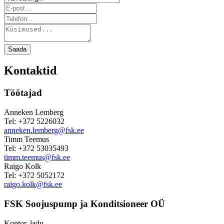
Saada
Kontaktid
Töötajad
Anneken Lemberg
Tel: +372 5226032
anneken.lemberg@fsk.ee
Timm Teemus
Tel: +372 53035493
timm.teemus@fsk.ee
Raigo Kolk
Tel: +372 5052172
raigo.kolk@fsk.ee
FSK Soojuspump ja Konditsioneer OÜ
Kontor, ladu