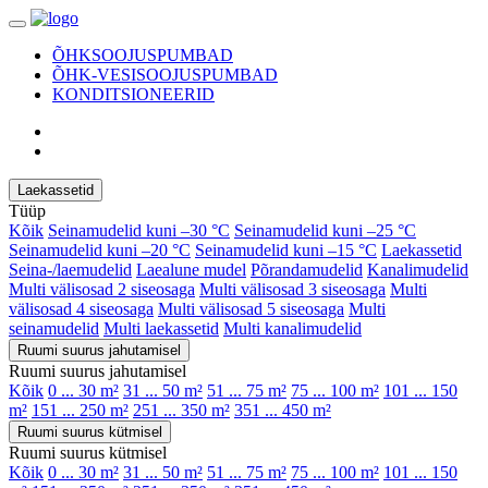
ÕHKSOOJUSPUMBAD
ÕHK-VESISOOJUSPUMBAD
KONDITSIONEERID
Laekassetid
Tüüp
Kõik
Seinamudelid kuni –30 °C
Seinamudelid kuni –25 °C
Seinamudelid kuni –20 °C
Seinamudelid kuni –15 °C
Laekassetid
Seina-/laemudelid
Laealune mudel
Põrandamudelid
Kanalimudelid
Multi välisosad 2 siseosaga
Multi välisosad 3 siseosaga
Multi
välisosad 4 siseosaga
Multi välisosad 5 siseosaga
Multi
seinamudelid
Multi laekassetid
Multi kanalimudelid
Ruumi suurus jahutamisel
Ruumi suurus jahutamisel
Kõik
0 ... 30 m²
31 ... 50 m²
51 ... 75 m²
75 ... 100 m²
101 ... 150
m²
151 ... 250 m²
251 ... 350 m²
351 ... 450 m²
Ruumi suurus kütmisel
Ruumi suurus kütmisel
Kõik
0 ... 30 m²
31 ... 50 m²
51 ... 75 m²
75 ... 100 m²
101 ... 150