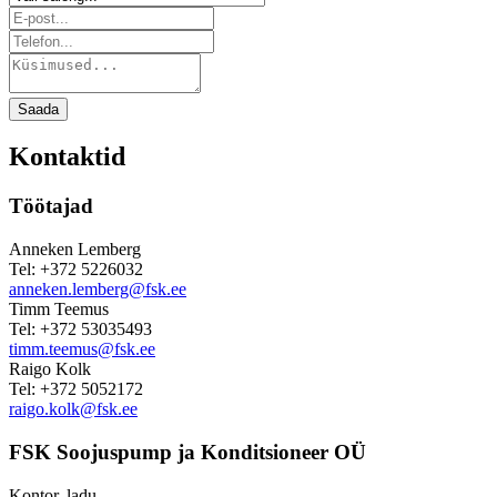
Saada
Kontaktid
Töötajad
Anneken Lemberg
Tel: +372 5226032
anneken.lemberg@fsk.ee
Timm Teemus
Tel: +372 53035493
timm.teemus@fsk.ee
Raigo Kolk
Tel: +372 5052172
raigo.kolk@fsk.ee
FSK Soojuspump ja Konditsioneer OÜ
Kontor, ladu