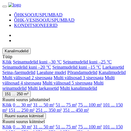
ÕHKSOOJUSPUMBAD
ÕHK-VESISOOJUSPUMBAD
KONDITSIONEERID
Kanalimudelid
Tüüp
Kõik
Seinamudelid kuni –30 °C
Seinamudelid kuni –25 °C
Seinamudelid kuni –20 °C
Seinamudelid kuni –15 °C
Laekassetid
Seina-/laemudelid
Laealune mudel
Põrandamudelid
Kanalimudelid
Multi välisosad 2 siseosaga
Multi välisosad 3 siseosaga
Multi
välisosad 4 siseosaga
Multi välisosad 5 siseosaga
Multi
seinamudelid
Multi laekassetid
Multi kanalimudelid
151 ... 250 m²
Ruumi suurus jahutamisel
Kõik
0 ... 30 m²
31 ... 50 m²
51 ... 75 m²
75 ... 100 m²
101 ... 150
m²
151 ... 250 m²
251 ... 350 m²
351 ... 450 m²
Ruumi suurus kütmisel
Ruumi suurus kütmisel
Kõik
0 ... 30 m²
31 ... 50 m²
51 ... 75 m²
75 ... 100 m²
101 ... 150