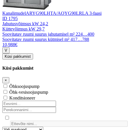
Kanalimudel
ARYG90LHTA/AOYG90LRLA 3-faasi
ID 1795
Jahutusvõimsus kW
24,2
Küttevõimsus kW
29,7
Soovitatav ruumi suurus jahutamisel m²
224…400
Soovitatav ruumi suurus kütmisel m²
417…788
10,988€
Küsi pakkumist
Küsi pakkumist
×
Õhksoojuspump
Õhk-vesisoojuspump
Konditsioneer