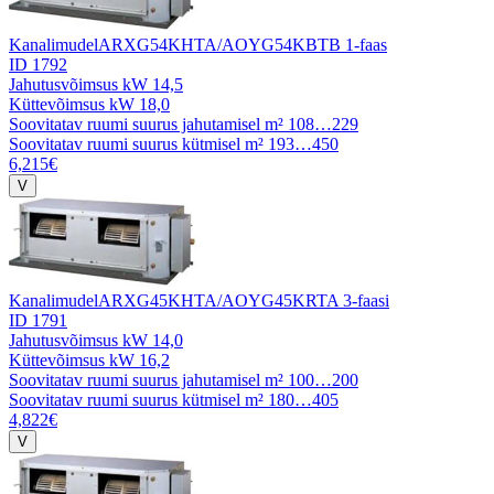
Kanalimudel
ARXG54KHTA/AOYG54KBTB 1-faas
ID 1792
Jahutusvõimsus kW
14,5
Küttevõimsus kW
18,0
Soovitatav ruumi suurus jahutamisel m²
108…229
Soovitatav ruumi suurus kütmisel m²
193…450
6,215€
Kanalimudel
ARXG45KHTA/AOYG45KRTA 3-faasi
ID 1791
Jahutusvõimsus kW
14,0
Küttevõimsus kW
16,2
Soovitatav ruumi suurus jahutamisel m²
100…200
Soovitatav ruumi suurus kütmisel m²
180…405
4,822€