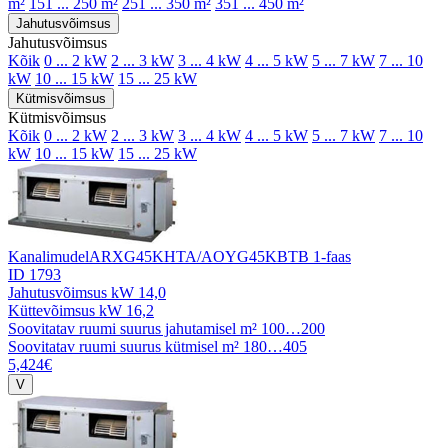
m²
151 ... 250 m²
251 ... 350 m²
351 ... 450 m²
Jahutusvõimsus
Jahutusvõimsus
Kõik
0 ... 2 kW
2 ... 3 kW
3 ... 4 kW
4 ... 5 kW
5 ... 7 kW
7 ... 10
kW
10 ... 15 kW
15 ... 25 kW
Kütmisvõimsus
Kütmisvõimsus
Kõik
0 ... 2 kW
2 ... 3 kW
3 ... 4 kW
4 ... 5 kW
5 ... 7 kW
7 ... 10
kW
10 ... 15 kW
15 ... 25 kW
Kanalimudel
ARXG45KHTA/AOYG45KBTB 1-faas
ID 1793
Jahutusvõimsus kW
14,0
Küttevõimsus kW
16,2
Soovitatav ruumi suurus jahutamisel m²
100…200
Soovitatav ruumi suurus kütmisel m²
180…405
5,424€