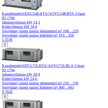
Kanalimudel
ARXG54KHTA/AOYG54KRTA 3-faasi
ID 1790
Jahutusvõimsus kW
14,5
Küttevõimsus kW
18,0
Soovitatav ruumi suurus jahutamisel m²
108…229
Soovitatav ruumi suurus kütmisel m²
193…450
5,353€
Kanalimudel
ARYG72LHTA/AOYG72LRLA 3-faasi
ID 1794
Jahutusvõimsus kW
20,9
Küttevõimsus kW
24,6
Soovitatav ruumi suurus jahutamisel m²
216…336
Soovitatav ruumi suurus kütmisel m²
400…663
9,762€