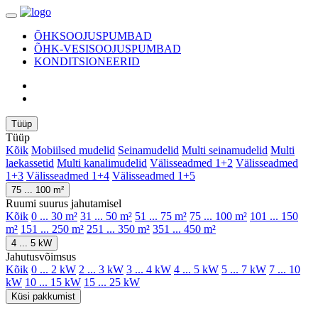
ÕHKSOOJUSPUMBAD
ÕHK-VESISOOJUSPUMBAD
KONDITSIONEERID
Tüüp
Tüüp
Kõik
Mobiilsed mudelid
Seinamudelid
Multi seinamudelid
Multi
laekassetid
Multi kanalimudelid
Välisseadmed 1+2
Välisseadmed
1+3
Välisseadmed 1+4
Välisseadmed 1+5
75 ... 100 m²
Ruumi suurus jahutamisel
Kõik
0 ... 30 m²
31 ... 50 m²
51 ... 75 m²
75 ... 100 m²
101 ... 150
m²
151 ... 250 m²
251 ... 350 m²
351 ... 450 m²
4 ... 5 kW
Jahutusvõimsus
Kõik
0 ... 2 kW
2 ... 3 kW
3 ... 4 kW
4 ... 5 kW
5 ... 7 kW
7 ... 10
kW
10 ... 15 kW
15 ... 25 kW
Küsi pakkumist