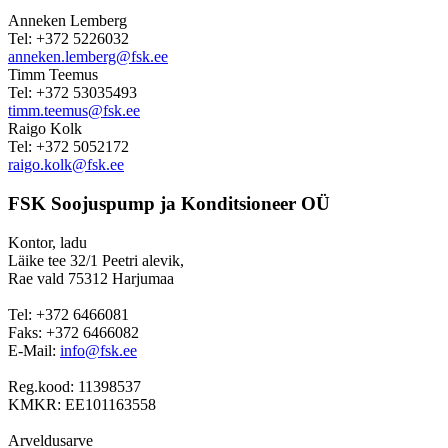
Anneken Lemberg
Tel: +372 5226032
anneken.lemberg@fsk.ee
Timm Teemus
Tel: +372 53035493
timm.teemus@fsk.ee
Raigo Kolk
Tel: +372 5052172
raigo.kolk@fsk.ee
FSK Soojuspump ja Konditsioneer OÜ
Kontor, ladu
Läike tee 32/1 Peetri alevik,
Rae vald 75312 Harjumaa
Tel: +372 6466081
Faks: +372 6466082
E-Mail:
info@fsk.ee
Reg.kood: 11398537
KMKR: EE101163558
Arveldusarve