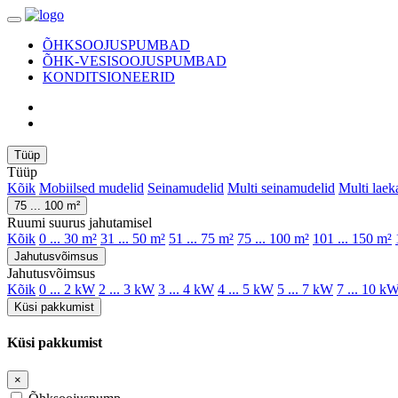
ÕHKSOOJUSPUMBAD
ÕHK-VESISOOJUSPUMBAD
KONDITSIONEERID
Tüüp
Tüüp
Kõik
Mobiilsed mudelid
Seinamudelid
Multi seinamudelid
Multi laek
75 ... 100 m²
Ruumi suurus jahutamisel
Kõik
0 ... 30 m²
31 ... 50 m²
51 ... 75 m²
75 ... 100 m²
101 ... 150 m²
Jahutusvõimsus
Jahutusvõimsus
Kõik
0 ... 2 kW
2 ... 3 kW
3 ... 4 kW
4 ... 5 kW
5 ... 7 kW
7 ... 10 k
Küsi pakkumist
Küsi pakkumist
×