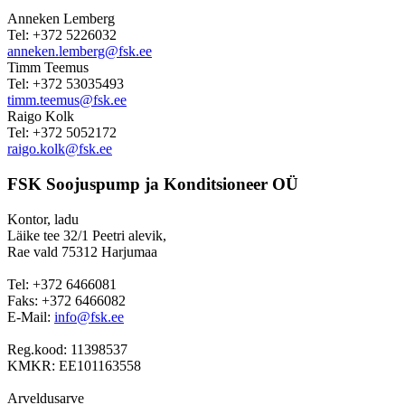
Anneken Lemberg
Tel: +372 5226032
anneken.lemberg@fsk.ee
Timm Teemus
Tel: +372 53035493
timm.teemus@fsk.ee
Raigo Kolk
Tel: +372 5052172
raigo.kolk@fsk.ee
FSK Soojuspump ja Konditsioneer OÜ
Kontor, ladu
Läike tee 32/1 Peetri alevik,
Rae vald 75312 Harjumaa
Tel: +372 6466081
Faks: +372 6466082
E-Mail:
info@fsk.ee
Reg.kood: 11398537
KMKR: EE101163558
Arveldusarve