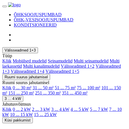
ÕHKSOOJUSPUMBAD
ÕHK-VESISOOJUSPUMBAD
KONDITSIONEERID
Välisseadmed 1+3
Tüüp
Kõik
Mobiilsed mudelid
Seinamudelid
Multi seinamudelid
Multi
laekassetid
Multi kanalimudelid
Välisseadmed 1+2
Välisseadmed
1+3
Välisseadmed 1+4
Välisseadmed 1+5
Ruumi suurus jahutamisel
Ruumi suurus jahutamisel
Kõik
0 ... 30 m²
31 ... 50 m²
51 ... 75 m²
75 ... 100 m²
101 ... 150
m²
151 ... 250 m²
251 ... 350 m²
351 ... 450 m²
3 ... 4 kW
Jahutusvõimsus
Kõik
0 ... 2 kW
2 ... 3 kW
3 ... 4 kW
4 ... 5 kW
5 ... 7 kW
7 ... 10
kW
10 ... 15 kW
15 ... 25 kW
Küsi pakkumist