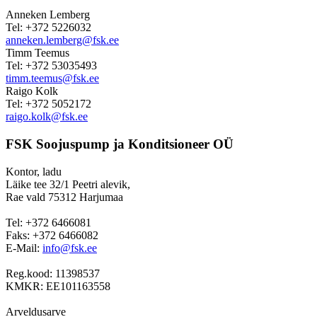
Anneken Lemberg
Tel: +372 5226032
anneken.lemberg@fsk.ee
Timm Teemus
Tel: +372 53035493
timm.teemus@fsk.ee
Raigo Kolk
Tel: +372 5052172
raigo.kolk@fsk.ee
FSK Soojuspump ja Konditsioneer OÜ
Kontor, ladu
Läike tee 32/1 Peetri alevik,
Rae vald 75312 Harjumaa
Tel: +372 6466081
Faks: +372 6466082
E-Mail:
info@fsk.ee
Reg.kood: 11398537
KMKR: EE101163558
Arveldusarve