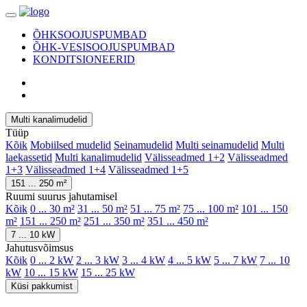
ÕHKSOOJUSPUMBAD
ÕHK-VESISOOJUSPUMBAD
KONDITSIONEERID
Multi kanalimudelid
Tüüp
Kõik
Mobiilsed mudelid
Seinamudelid
Multi seinamudelid
Multi
laekassetid
Multi kanalimudelid
Välisseadmed 1+2
Välisseadmed
1+3
Välisseadmed 1+4
Välisseadmed 1+5
151 ... 250 m²
Ruumi suurus jahutamisel
Kõik
0 ... 30 m²
31 ... 50 m²
51 ... 75 m²
75 ... 100 m²
101 ... 150
m²
151 ... 250 m²
251 ... 350 m²
351 ... 450 m²
7 ... 10 kW
Jahutusvõimsus
Kõik
0 ... 2 kW
2 ... 3 kW
3 ... 4 kW
4 ... 5 kW
5 ... 7 kW
7 ... 10
kW
10 ... 15 kW
15 ... 25 kW
Küsi pakkumist