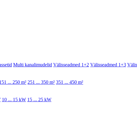
assetid
Multi kanalimudelid
Välisseadmed 1+2
Välisseadmed 1+3
Väli
151 ... 250 m²
251 ... 350 m²
351 ... 450 m²
W
10 ... 15 kW
15 ... 25 kW