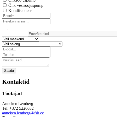
Õhksoojuspump
Õhk-vesisoojuspump
Konditsioneer
Saada
Kontaktid
Töötajad
Anneken Lemberg
Tel: +372 5226032
anneken.lemberg@fsk.ee