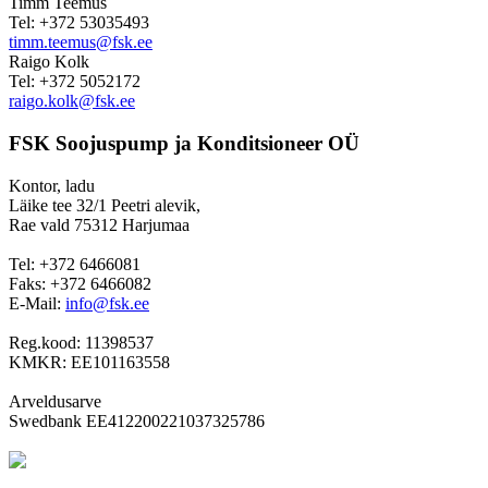
Timm Teemus
Tel: +372 53035493
timm.teemus@fsk.ee
Raigo Kolk
Tel: +372 5052172
raigo.kolk@fsk.ee
FSK Soojuspump ja Konditsioneer OÜ
Kontor, ladu
Läike tee 32/1 Peetri alevik,
Rae vald 75312 Harjumaa
Tel: +372 6466081
Faks: +372 6466082
E-Mail:
info@fsk.ee
Reg.kood: 11398537
KMKR: EE101163558
Arveldusarve
Swedbank EE412200221037325786