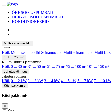
ÕHKSOOJUSPUMBAD
ÕHK-VESISOOJUSPUMBAD
KONDITSIONEERID
Multi kanalimudelid
Tüüp
Kõik
Mobiilsed mudelid
Seinamudelid
Multi seinamudelid
Multi laek
151 ... 250 m²
Ruumi suurus jahutamisel
Kõik
0 ... 30 m²
31 ... 50 m²
51 ... 75 m²
75 ... 100 m²
101 ... 150 m²
Jahutusvõimsus
Jahutusvõimsus
Kõik
0 ... 2 kW
2 ... 3 kW
3 ... 4 kW
4 ... 5 kW
5 ... 7 kW
7 ... 10 k
Küsi pakkumist
Küsi pakkumist
×