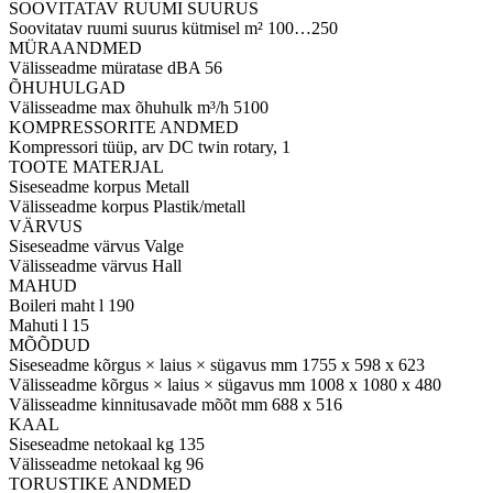
SOOVITATAV RUUMI SUURUS
Soovitatav ruumi suurus kütmisel m²
100…250
MÜRAANDMED
Välisseadme müratase dBA
56
ÕHUHULGAD
Välisseadme max õhuhulk m³/h
5100
KOMPRESSORITE ANDMED
Kompressori tüüp, arv
DC twin rotary, 1
TOOTE MATERJAL
Siseseadme korpus
Metall
Välisseadme korpus
Plastik/metall
VÄRVUS
Siseseadme värvus
Valge
Välisseadme värvus
Hall
MAHUD
Boileri maht l
190
Mahuti l
15
MÕÕDUD
Siseseadme kõrgus × laius × sügavus mm
1755 x 598 x 623
Välisseadme kõrgus × laius × sügavus mm
1008 x 1080 x 480
Välisseadme kinnitusavade mõõt mm
688 x 516
KAAL
Siseseadme netokaal kg
135
Välisseadme netokaal kg
96
TORUSTIKE ANDMED