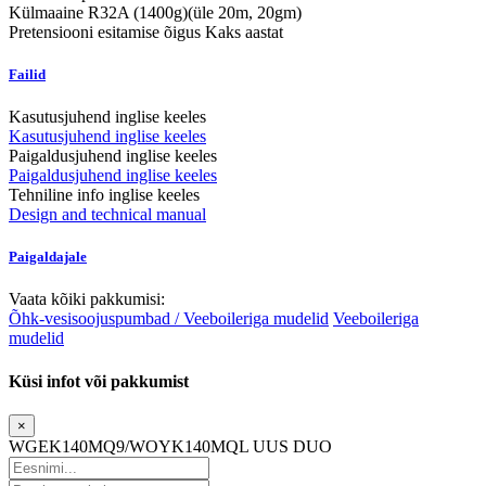
Külmaaine
R32A (1400g)(üle 20m, 20gm)
Pretensiooni esitamise õigus
Kaks aastat
Failid
Kasutusjuhend inglise keeles
Kasutusjuhend inglise keeles
Paigaldusjuhend inglise keeles
Paigaldusjuhend inglise keeles
Tehniline info inglise keeles
Design and technical manual
Paigaldajale
Vaata kõiki pakkumisi:
Õhk-vesisoojuspumbad / Veeboileriga mudelid
Veeboileriga
mudelid
Küsi infot või pakkumist
×
WGEK140MQ9/WOYK140MQL UUS DUO