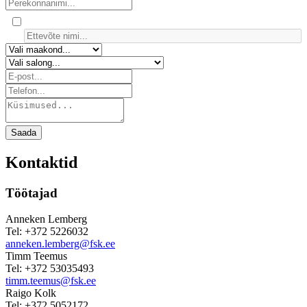
Saada
Kontaktid
Töötajad
Anneken Lemberg
Tel: +372 5226032
anneken.lemberg@fsk.ee
Timm Teemus
Tel: +372 53035493
timm.teemus@fsk.ee
Raigo Kolk
Tel: +372 5052172