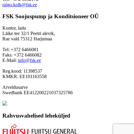
raigo.kolk@fsk.ee
FSK Soojuspump ja Konditsioneer OÜ
Kontor, ladu
Läike tee 32/1 Peetri alevik,
Rae vald 75312 Harjumaa
Tel: +372 6466081
Faks: +372 6466082
E-Mail:
info@fsk.ee
Reg.kood: 11398537
KMKR: EE101163558
Arveldusarve
Swedbank EE412200221037325786
Rahvusvahelised leheküljed