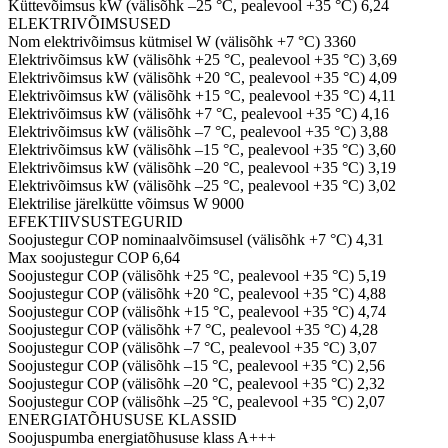
Küttevõimsus kW (välisõhk –25 °C, pealevool +35 °C)
6,24
ELEKTRIVÕIMSUSED
Nom elektrivõimsus kütmisel W (välisõhk +7 °C)
3360
Elektrivõimsus kW (välisõhk +25 °C, pealevool +35 °C)
3,69
Elektrivõimsus kW (välisõhk +20 °C, pealevool +35 °C)
4,09
Elektrivõimsus kW (välisõhk +15 °C, pealevool +35 °C)
4,11
Elektrivõimsus kW (välisõhk +7 °C, pealevool +35 °C)
4,16
Elektrivõimsus kW (välisõhk –7 °C, pealevool +35 °C)
3,88
Elektrivõimsus kW (välisõhk –15 °C, pealevool +35 °C)
3,60
Elektrivõimsus kW (välisõhk –20 °C, pealevool +35 °C)
3,19
Elektrivõimsus kW (välisõhk –25 °C, pealevool +35 °C)
3,02
Elektrilise järelkütte võimsus W
9000
EFEKTIIVSUSTEGURID
Soojustegur COP nominaalvõimsusel (välisõhk +7 °C)
4,31
Max soojustegur COP
6,64
Soojustegur COP (välisõhk +25 °C, pealevool +35 °C)
5,19
Soojustegur COP (välisõhk +20 °C, pealevool +35 °C)
4,88
Soojustegur COP (välisõhk +15 °C, pealevool +35 °C)
4,74
Soojustegur COP (välisõhk +7 °C, pealevool +35 °C)
4,28
Soojustegur COP (välisõhk –7 °C, pealevool +35 °C)
3,07
Soojustegur COP (välisõhk –15 °C, pealevool +35 °C)
2,56
Soojustegur COP (välisõhk –20 °C, pealevool +35 °C)
2,32
Soojustegur COP (välisõhk –25 °C, pealevool +35 °C)
2,07
ENERGIATÕHUSUSE KLASSID
Soojuspumba energiatõhususe klass
A+++