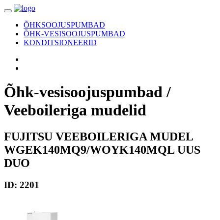
ÕHKSOOJUSPUMBAD
ÕHK-VESISOOJUSPUMBAD
KONDITSIONEERID
Õhk-vesisoojuspumbad /
Veeboileriga mudelid
FUJITSU
VEEBOILERIGA MUDEL
WGEK140MQ9/WOYK140MQL UUS
DUO
ID: 2201