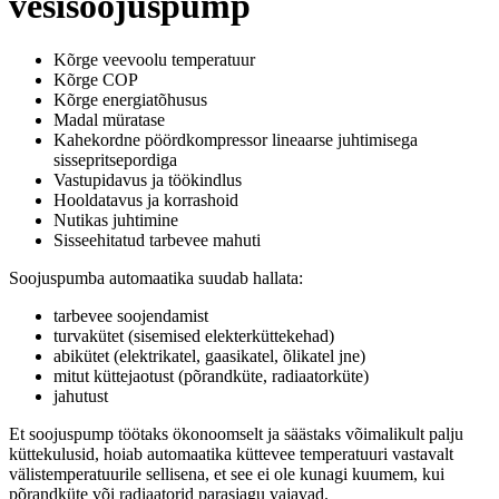
vesisoojuspump
Kõrge veevoolu temperatuur
Kõrge COP
Kõrge energiatõhusus
Madal müratase
Kahekordne pöördkompressor lineaarse juhtimisega
sissepritsepordiga
Vastupidavus ja töökindlus
Hooldatavus ja korrashoid
Nutikas juhtimine
Sisseehitatud tarbevee mahuti
Soojuspumba automaatika suudab hallata:
tarbevee soojendamist
turvakütet (sisemised elekterküttekehad)
abikütet (elektrikatel, gaasikatel, õlikatel jne)
mitut küttejaotust (põrandküte, radiaatorküte)
jahutust
Et soojuspump töötaks ökonoomselt ja säästaks võimalikult palju
küttekulusid, hoiab automaatika küttevee temperatuuri vastavalt
välistemperatuurile sellisena, et see ei ole kunagi kuumem, kui
põrandküte või radiaatorid parasjagu vajavad.