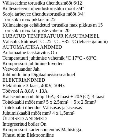
Välisseadme torustiku ühendusmõõt
6/12
Küttesüsteemi ühendustorustiku mõõt
3/4"
Sooja tarbevee ühendustorustiku mõõt
3/4"
Torustiku max pikkus m
25
Külmaainega eeltäidetud torustiku max pikkus m
15
Torustiku max kõrguste vahe m
20
LUBATUD TEMPERATUUR KASUTAMISEL
Välisõhk kütmisel °C
-25 °C - +35 °C (tehase garantii)
AUTOMAATIKA ANDMED
Automaatne taaskäivitus
On
Temperatuuri juhtimise vahemik °C
17°C - 60°C
Kompressori juhtimine
Inverter
Veevooluandur
Jah
Juhtpuldi tüüp
Digitaalne/siseseadmel
ELEKTRIANDMED
Elektritoide
3 faasi, 400V, 50Hz
Töövool A
8,8A + 13A
Kaitseautomaadi tüüp
16A, 3 faasi + 20A(C), 3 faasi
Toitekaabli mõõt mm²
5 x 2,5mm² + 5 x 2,5mm²
Toitekaabli ühendus
Välisosas ja siseosas
Juhtimiskaabli mõõt mm²
4 x 1,5mm²
ÜLDISED ANDMED
Integreeritud boiler
On
Kompressori karterisoojendus
Mähistega
Pihusti tüüp
Elektrooniline