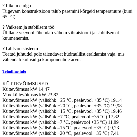
? Pikem eluiga
Tugevam konstruktsioon talub paremini kõrgeid temperatuure (kuni
65 °C).
? Vaiksem ja stabiilsem töö.
Ühtlane veevool tähendab vähem vibratsiooni ja stabiilsemat
kuumenemist.
? Lihtsam süsteem
Teatud juhtudel pole täiendavat hüdraulilist eraldamist vaja, mis
vähendab kulusid ja komponentide arvu.
Tehniline info
KÜTTEVÕIMSUSED
Küttevõimsus kW
14,47
Max küttevõimsus kW
23,82
Küttevõimsus kW (välisõhk +25 °C, pealevool +35 °C)
19,14
Küttevõimsus kW (välisõhk +20 °C, pealevool +35 °C)
19,98
Küttevõimsus kW (välisõhk +15 °C, pealevool +35 °C)
19,46
Küttevõimsus kW (välisõhk +7 °C, pealevool +35 °C)
17,82
Küttevõimsus kW (välisõhk –7 °C, pealevool +35 °C)
11,89
Küttevõimsus kW (välisõhk –15 °C, pealevool +35 °C)
9,23
Küttevõimsus kW (välisõhk –20 °C, pealevool +35 °C)
7,41