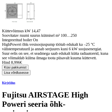
Küttevõimsus kW
14,47
Soovitatav ruumi suurus kütmisel m²
100…250
Integreeritud boiler
On
HighPoweri õhk-vesisoojuspump töötab edukalt ka –25 °C
välistemperatuuril ja annab seejuures kuni 6 kW soojusenergiat.
Suur eelis on see, et seadmega saab edukalt kütta radiaatoreid, kuna
see võimaldab külma ilmaga toota piisavalt kuuma küttevett.
Hind 8,996€
Kirjeldus
Fujitsu AIRSTAGE High
Poweri seeria õhk-