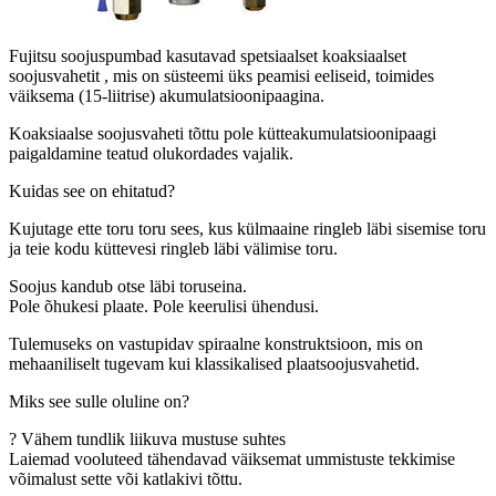
Fujitsu soojuspumbad kasutavad spetsiaalset koaksiaalset
soojusvahetit , mis on süsteemi üks peamisi eeliseid, toimides
väiksema (15-liitrise) akumulatsioonipaagina.
Koaksiaalse soojusvaheti tõttu pole kütteakumulatsioonipaagi
paigaldamine teatud olukordades vajalik.
Kuidas see on ehitatud?
Kujutage ette toru toru sees, kus külmaaine ringleb läbi sisemise toru
ja teie kodu küttevesi ringleb läbi välimise toru.
Soojus kandub otse läbi toruseina.
Pole õhukesi plaate. Pole keerulisi ühendusi.
Tulemuseks on vastupidav spiraalne konstruktsioon, mis on
mehaaniliselt tugevam kui klassikalised plaatsoojusvahetid.
Miks see sulle oluline on?
? Vähem tundlik liikuva mustuse suhtes
Laiemad vooluteed tähendavad väiksemat ummistuste tekkimise
võimalust sette või katlakivi tõttu.