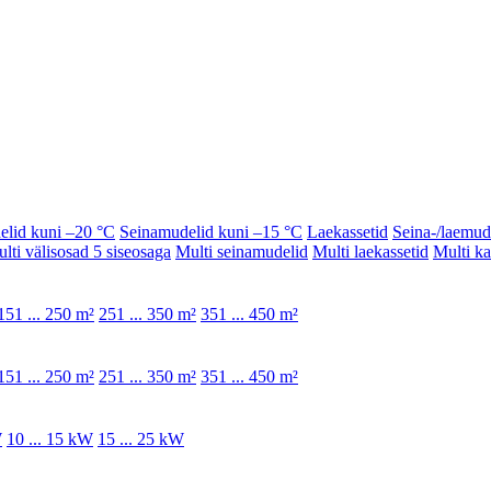
elid kuni –20 °C
Seinamudelid kuni –15 °C
Laekassetid
Seina-/laemud
lti välisosad 5 siseosaga
Multi seinamudelid
Multi laekassetid
Multi k
151 ... 250 m²
251 ... 350 m²
351 ... 450 m²
151 ... 250 m²
251 ... 350 m²
351 ... 450 m²
W
10 ... 15 kW
15 ... 25 kW