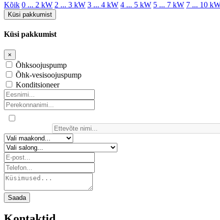
Kõik
0 ... 2 kW
2 ... 3 kW
3 ... 4 kW
4 ... 5 kW
5 ... 7 kW
7 ... 10 k
Küsi pakkumist
Küsi pakkumist
×
Õhksoojuspump
Õhk-vesisoojuspump
Konditsioneer
Saada
Kontaktid