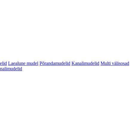
elid
Laealune mudel
Põrandamudelid
Kanalimudelid
Multi välisosad
analimudelid