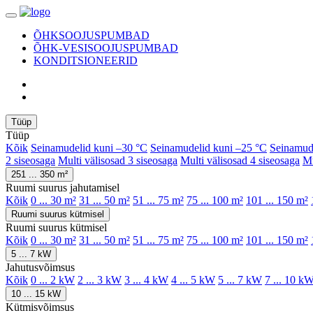
ÕHKSOOJUSPUMBAD
ÕHK-VESISOOJUSPUMBAD
KONDITSIONEERID
Tüüp
Tüüp
Kõik
Seinamudelid kuni –30 °C
Seinamudelid kuni –25 °C
Seinamud
2 siseosaga
Multi välisosad 3 siseosaga
Multi välisosad 4 siseosaga
Mu
251 ... 350 m²
Ruumi suurus jahutamisel
Kõik
0 ... 30 m²
31 ... 50 m²
51 ... 75 m²
75 ... 100 m²
101 ... 150 m²
Ruumi suurus kütmisel
Ruumi suurus kütmisel
Kõik
0 ... 30 m²
31 ... 50 m²
51 ... 75 m²
75 ... 100 m²
101 ... 150 m²
5 ... 7 kW
Jahutusvõimsus
Kõik
0 ... 2 kW
2 ... 3 kW
3 ... 4 kW
4 ... 5 kW
5 ... 7 kW
7 ... 10 k
10 ... 15 kW
Kütmisvõimsus