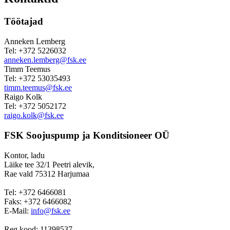
Töötajad
Anneken Lemberg
Tel: +372 5226032
anneken.lemberg@fsk.ee
Timm Teemus
Tel: +372 53035493
timm.teemus@fsk.ee
Raigo Kolk
Tel: +372 5052172
raigo.kolk@fsk.ee
FSK Soojuspump ja Konditsioneer OÜ
Kontor, ladu
Läike tee 32/1 Peetri alevik,
Rae vald 75312 Harjumaa
Tel: +372 6466081
Faks: +372 6466082
E-Mail:
info@fsk.ee
Reg.kood: 11398537