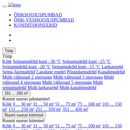
ÕHKSOOJUSPUMBAD
ÕHK-VESISOOJUSPUMBAD
KONDITSIONEERID
Tüüp
Tüüp
Kõik
Seinamudelid kuni –30 °C
Seinamudelid kuni –25 °C
Seinamudelid kuni –20 °C
Seinamudelid kuni –15 °C
Laekassetid
Seina-/laemudelid
Laealune mudel
Põrandamudelid
Kanalimudelid
Multi välisosad 2 siseosaga
Multi välisosad 3 siseosaga
Multi
välisosad 4 siseosaga
Multi välisosad 5 siseosaga
Multi
seinamudelid
Multi laekassetid
Multi kanalimudelid
151 ... 250 m²
Ruumi suurus jahutamisel
Kõik
0 ... 30 m²
31 ... 50 m²
51 ... 75 m²
75 ... 100 m²
101 ... 150
m²
151 ... 250 m²
251 ... 350 m²
351 ... 450 m²
Ruumi suurus kütmisel
Ruumi suurus kütmisel
Kõik
0 ... 30 m²
31 ... 50 m²
51 ... 75 m²
75 ... 100 m²
101 ... 150