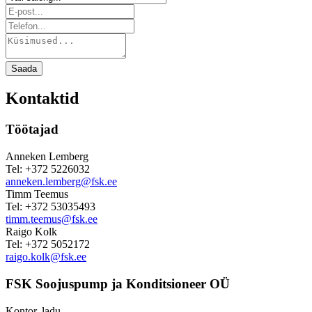
Saada
Kontaktid
Töötajad
Anneken Lemberg
Tel: +372 5226032
anneken.lemberg@fsk.ee
Timm Teemus
Tel: +372 53035493
timm.teemus@fsk.ee
Raigo Kolk
Tel: +372 5052172
raigo.kolk@fsk.ee
FSK Soojuspump ja Konditsioneer OÜ
Kontor, ladu