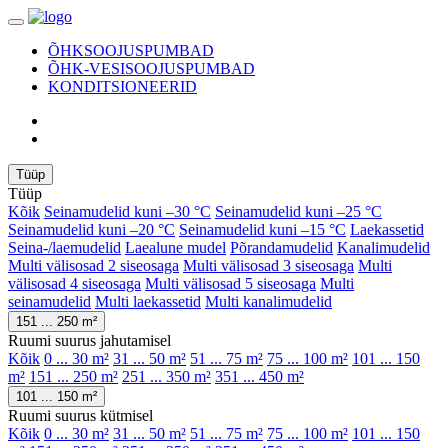
ÕHKSOOJUSPUMBAD
ÕHK-VESISOOJUSPUMBAD
KONDITSIONEERID
Tüüp
Tüüp
Kõik
Seinamudelid kuni –30 °C
Seinamudelid kuni –25 °C
Seinamudelid kuni –20 °C
Seinamudelid kuni –15 °C
Laekassetid
Seina-/laemudelid
Laealune mudel
Põrandamudelid
Kanalimudelid
Multi välisosad 2 siseosaga
Multi välisosad 3 siseosaga
Multi
välisosad 4 siseosaga
Multi välisosad 5 siseosaga
Multi
seinamudelid
Multi laekassetid
Multi kanalimudelid
151 ... 250 m²
Ruumi suurus jahutamisel
Kõik
0 ... 30 m²
31 ... 50 m²
51 ... 75 m²
75 ... 100 m²
101 ... 150
m²
151 ... 250 m²
251 ... 350 m²
351 ... 450 m²
101 ... 150 m²
Ruumi suurus kütmisel
Kõik
0 ... 30 m²
31 ... 50 m²
51 ... 75 m²
75 ... 100 m²
101 ... 150