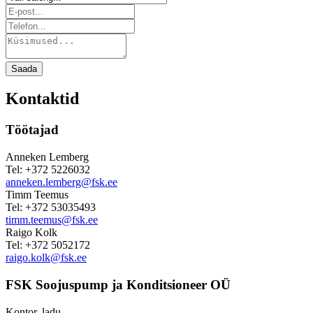
Saada
Kontaktid
Töötajad
Anneken Lemberg
Tel: +372 5226032
anneken.lemberg@fsk.ee
Timm Teemus
Tel: +372 53035493
timm.teemus@fsk.ee
Raigo Kolk
Tel: +372 5052172
raigo.kolk@fsk.ee
FSK Soojuspump ja Konditsioneer OÜ
Kontor, ladu