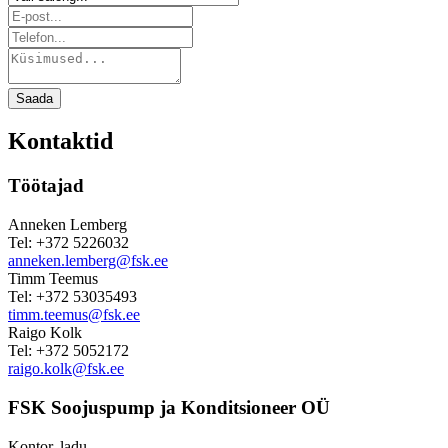
Saada
Kontaktid
Töötajad
Anneken Lemberg
Tel: +372 5226032
anneken.lemberg@fsk.ee
Timm Teemus
Tel: +372 53035493
timm.teemus@fsk.ee
Raigo Kolk
Tel: +372 5052172
raigo.kolk@fsk.ee
FSK Soojuspump ja Konditsioneer OÜ
Kontor, ladu