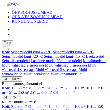
ÕHKSOOJUSPUMBAD
ÕHK-VESISOOJUSPUMBAD
KONDITSIONEERID
Tüüp
Tüüp
Kõik
Seinamudelid kuni –30 °C
Seinamudelid kuni –25 °C
Seinamudelid kuni –20 °C
Seinamudelid kuni –15 °C
Laekassetid
Seina-/laemudelid
Laealune mudel
Põrandamudelid
Kanalimudelid
Multi välisosad 2 siseosaga
Multi välisosad 3 siseosaga
Multi
välisosad 4 siseosaga
Multi välisosad 5 siseosaga
Multi
seinamudelid
Multi laekassetid
Multi kanalimudelid
31 ... 50 m²
Ruumi suurus jahutamisel
Kõik
0 ... 30 m²
31 ... 50 m²
51 ... 75 m²
75 ... 100 m²
101 ... 150
m²
151 ... 250 m²
251 ... 350 m²
351 ... 450 m²
51 ... 75 m²
Ruumi suurus kütmisel
Kõik
0 ... 30 m²
31 ... 50 m²
51 ... 75 m²
75 ... 100 m²
101 ... 150