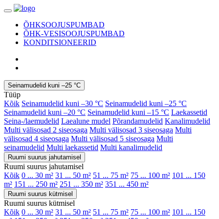
ÕHKSOOJUSPUMBAD
ÕHK-VESISOOJUSPUMBAD
KONDITSIONEERID
Seinamudelid kuni –25 °C
Tüüp
Kõik
Seinamudelid kuni –30 °C
Seinamudelid kuni –25 °C
Seinamudelid kuni –20 °C
Seinamudelid kuni –15 °C
Laekassetid
Seina-/laemudelid
Laealune mudel
Põrandamudelid
Kanalimudelid
Multi välisosad 2 siseosaga
Multi välisosad 3 siseosaga
Multi
välisosad 4 siseosaga
Multi välisosad 5 siseosaga
Multi
seinamudelid
Multi laekassetid
Multi kanalimudelid
Ruumi suurus jahutamisel
Ruumi suurus jahutamisel
Kõik
0 ... 30 m²
31 ... 50 m²
51 ... 75 m²
75 ... 100 m²
101 ... 150
m²
151 ... 250 m²
251 ... 350 m²
351 ... 450 m²
Ruumi suurus kütmisel
Ruumi suurus kütmisel
Kõik
0 ... 30 m²
31 ... 50 m²
51 ... 75 m²
75 ... 100 m²
101 ... 150