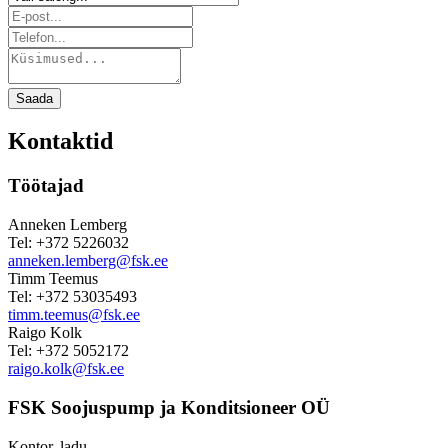
Saada
Kontaktid
Töötajad
Anneken Lemberg
Tel: +372 5226032
anneken.lemberg@fsk.ee
Timm Teemus
Tel: +372 53035493
timm.teemus@fsk.ee
Raigo Kolk
Tel: +372 5052172
raigo.kolk@fsk.ee
FSK Soojuspump ja Konditsioneer OÜ
Kontor, ladu