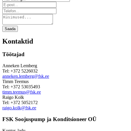
Saada
Kontaktid
Töötajad
Anneken Lemberg
Tel: +372 5226032
anneken.lemberg@fsk.ee
Timm Teemus
Tel: +372 53035493
timm.teemus@fsk.ee
Raigo Kolk
Tel: +372 5052172
raigo.kolk@fsk.ee
FSK Soojuspump ja Konditsioneer OÜ
Kontor, ladu