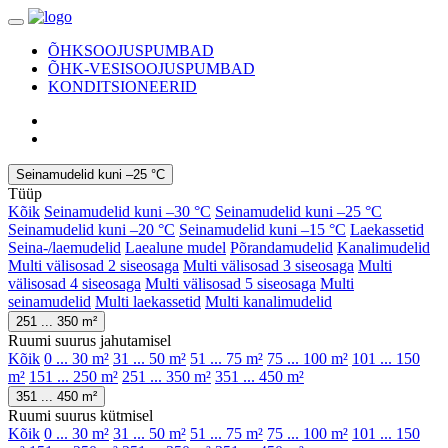
ÕHKSOOJUSPUMBAD
ÕHK-VESISOOJUSPUMBAD
KONDITSIONEERID
Seinamudelid kuni –25 °C
Tüüp
Kõik
Seinamudelid kuni –30 °C
Seinamudelid kuni –25 °C
Seinamudelid kuni –20 °C
Seinamudelid kuni –15 °C
Laekassetid
Seina-/laemudelid
Laealune mudel
Põrandamudelid
Kanalimudelid
Multi välisosad 2 siseosaga
Multi välisosad 3 siseosaga
Multi
välisosad 4 siseosaga
Multi välisosad 5 siseosaga
Multi
seinamudelid
Multi laekassetid
Multi kanalimudelid
251 ... 350 m²
Ruumi suurus jahutamisel
Kõik
0 ... 30 m²
31 ... 50 m²
51 ... 75 m²
75 ... 100 m²
101 ... 150
m²
151 ... 250 m²
251 ... 350 m²
351 ... 450 m²
351 ... 450 m²
Ruumi suurus kütmisel
Kõik
0 ... 30 m²
31 ... 50 m²
51 ... 75 m²
75 ... 100 m²
101 ... 150