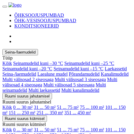
ÕHKSOOJUSPUMBAD
ÕHK-VESISOOJUSPUMBAD
KONDITSIONEERID
Seina-/laemudelid
Tüüp
Kõik
Seinamudelid kuni –30 °C
Seinamudelid kuni –25 °C
Seinamudelid kuni –20 °C
Seinamudelid kuni –15 °C
Laekassetid
Seina-/laemudelid
Laealune mudel
Põrandamudelid
Kanalimudelid
Multi välisosad 2 siseosaga
Multi välisosad 3 siseosaga
Multi
välisosad 4 siseosaga
Multi välisosad 5 siseosaga
Multi
seinamudelid
Multi laekassetid
Multi kanalimudelid
Ruumi suurus jahutamisel
Ruumi suurus jahutamisel
Kõik
0 ... 30 m²
31 ... 50 m²
51 ... 75 m²
75 ... 100 m²
101 ... 150
m²
151 ... 250 m²
251 ... 350 m²
351 ... 450 m²
Ruumi suurus kütmisel
Ruumi suurus kütmisel
Kõik
0 ... 30 m²
31 ... 50 m²
51 ... 75 m²
75 ... 100 m²
101 ... 150