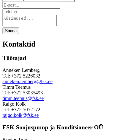
Saada
Kontaktid
Töötajad
Anneken Lemberg
Tel: +372 5226032
anneken.lemberg@fsk.ee
Timm Teemus
Tel: +372 53035493
timm.teemus@fsk.ee
Raigo Kolk
Tel: +372 5052172
raigo.kolk@fsk.ee
FSK Soojuspump ja Konditsioneer OÜ
Kontor, ladu