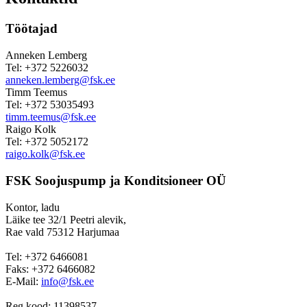
Töötajad
Anneken Lemberg
Tel: +372 5226032
anneken.lemberg@fsk.ee
Timm Teemus
Tel: +372 53035493
timm.teemus@fsk.ee
Raigo Kolk
Tel: +372 5052172
raigo.kolk@fsk.ee
FSK Soojuspump ja Konditsioneer OÜ
Kontor, ladu
Läike tee 32/1 Peetri alevik,
Rae vald 75312 Harjumaa
Tel: +372 6466081
Faks: +372 6466082
E-Mail:
info@fsk.ee
Reg.kood: 11398537