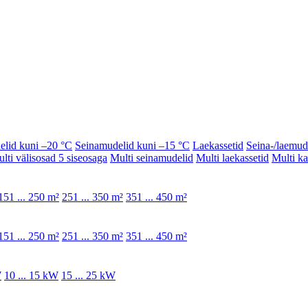
elid kuni –20 °C
Seinamudelid kuni –15 °C
Laekassetid
Seina-/laemud
lti välisosad 5 siseosaga
Multi seinamudelid
Multi laekassetid
Multi k
151 ... 250 m²
251 ... 350 m²
351 ... 450 m²
151 ... 250 m²
251 ... 350 m²
351 ... 450 m²
W
10 ... 15 kW
15 ... 25 kW