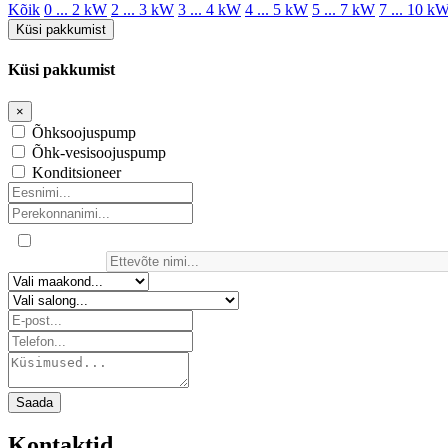
Kõik
0 ... 2 kW
2 ... 3 kW
3 ... 4 kW
4 ... 5 kW
5 ... 7 kW
7 ... 10 k
Küsi pakkumist
Küsi pakkumist
×
Õhksoojuspump
Õhk-vesisoojuspump
Konditsioneer
Saada
Kontaktid