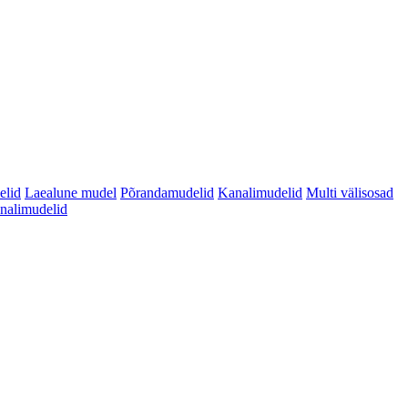
elid
Laealune mudel
Põrandamudelid
Kanalimudelid
Multi välisosad
analimudelid