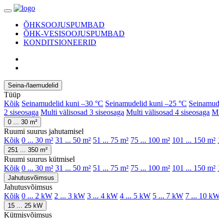
ÕHKSOOJUSPUMBAD
ÕHK-VESISOOJUSPUMBAD
KONDITSIONEERID
Seina-/laemudelid
Tüüp
Kõik
Seinamudelid kuni –30 °C
Seinamudelid kuni –25 °C
Seinamud
2 siseosaga
Multi välisosad 3 siseosaga
Multi välisosad 4 siseosaga
Mu
0 ... 30 m²
Ruumi suurus jahutamisel
Kõik
0 ... 30 m²
31 ... 50 m²
51 ... 75 m²
75 ... 100 m²
101 ... 150 m²
251 ... 350 m²
Ruumi suurus kütmisel
Kõik
0 ... 30 m²
31 ... 50 m²
51 ... 75 m²
75 ... 100 m²
101 ... 150 m²
Jahutusvõimsus
Jahutusvõimsus
Kõik
0 ... 2 kW
2 ... 3 kW
3 ... 4 kW
4 ... 5 kW
5 ... 7 kW
7 ... 10 k
15 ... 25 kW
Kütmisvõimsus