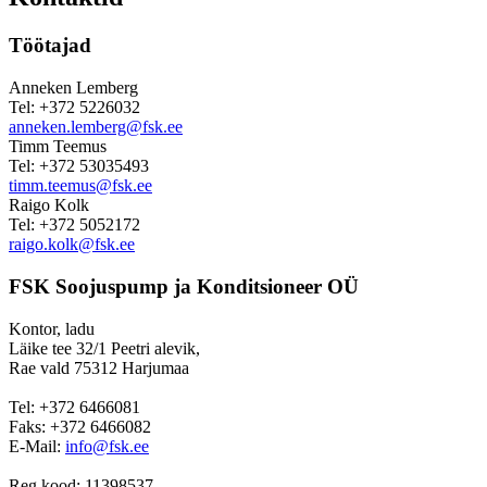
Töötajad
Anneken Lemberg
Tel: +372 5226032
anneken.lemberg@fsk.ee
Timm Teemus
Tel: +372 53035493
timm.teemus@fsk.ee
Raigo Kolk
Tel: +372 5052172
raigo.kolk@fsk.ee
FSK Soojuspump ja Konditsioneer OÜ
Kontor, ladu
Läike tee 32/1 Peetri alevik,
Rae vald 75312 Harjumaa
Tel: +372 6466081
Faks: +372 6466082
E-Mail:
info@fsk.ee
Reg.kood: 11398537