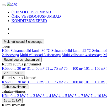
ÕHKSOOJUSPUMBAD
ÕHK-VESISOOJUSPUMBAD
KONDITSIONEERID
Multi välisosad 5 siseosaga
Tüüp
Kõik
Seinamudelid kuni –30 °C
Seinamudelid kuni –25 °C
Seinamud
2 siseosaga
Multi välisosad 3 siseosaga
Multi välisosad 4 siseosaga
Mu
Ruumi suurus jahutamisel
Ruumi suurus jahutamisel
Kõik
0 ... 30 m²
31 ... 50 m²
51 ... 75 m²
75 ... 100 m²
101 ... 150 m²
251 ... 350 m²
Ruumi suurus kütmisel
Kõik
0 ... 30 m²
31 ... 50 m²
51 ... 75 m²
75 ... 100 m²
101 ... 150 m²
Jahutusvõimsus
Jahutusvõimsus
Kõik
0 ... 2 kW
2 ... 3 kW
3 ... 4 kW
4 ... 5 kW
5 ... 7 kW
7 ... 10 k
15 ... 25 kW
Kütmisvõimsus