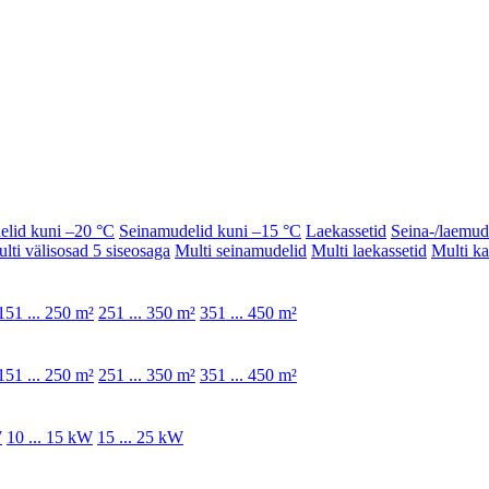
elid kuni –20 °C
Seinamudelid kuni –15 °C
Laekassetid
Seina-/laemud
lti välisosad 5 siseosaga
Multi seinamudelid
Multi laekassetid
Multi k
151 ... 250 m²
251 ... 350 m²
351 ... 450 m²
151 ... 250 m²
251 ... 350 m²
351 ... 450 m²
W
10 ... 15 kW
15 ... 25 kW