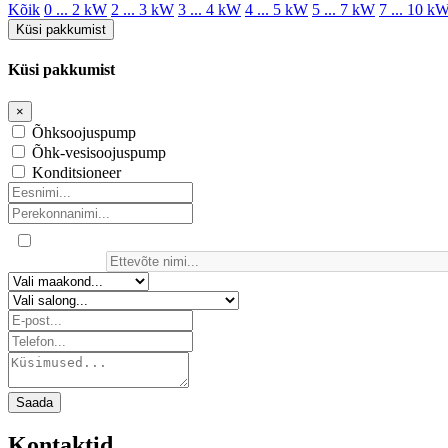
Kõik
0 ... 2 kW
2 ... 3 kW
3 ... 4 kW
4 ... 5 kW
5 ... 7 kW
7 ... 10 k
Küsi pakkumist
Küsi pakkumist
×
Õhksoojuspump
Õhk-vesisoojuspump
Konditsioneer
Saada
Kontaktid