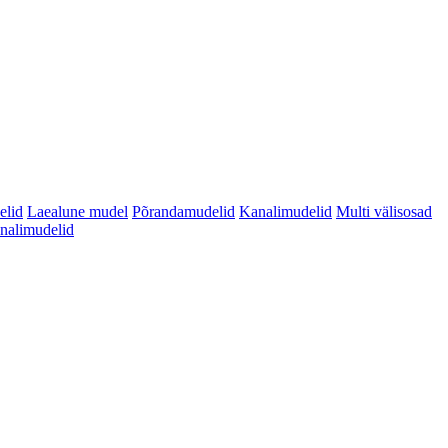
elid
Laealune mudel
Põrandamudelid
Kanalimudelid
Multi välisosad
analimudelid