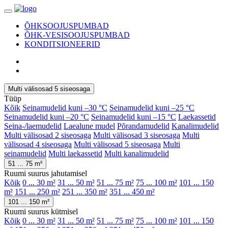
ÕHKSOOJUSPUMBAD
ÕHK-VESISOOJUSPUMBAD
KONDITSIONEERID
Multi välisosad 5 siseosaga
Tüüp
Kõik
Seinamudelid kuni –30 °C
Seinamudelid kuni –25 °C
Seinamudelid kuni –20 °C
Seinamudelid kuni –15 °C
Laekassetid
Seina-/laemudelid
Laealune mudel
Põrandamudelid
Kanalimudelid
Multi välisosad 2 siseosaga
Multi välisosad 3 siseosaga
Multi
välisosad 4 siseosaga
Multi välisosad 5 siseosaga
Multi
seinamudelid
Multi laekassetid
Multi kanalimudelid
51 ... 75 m²
Ruumi suurus jahutamisel
Kõik
0 ... 30 m²
31 ... 50 m²
51 ... 75 m²
75 ... 100 m²
101 ... 150
m²
151 ... 250 m²
251 ... 350 m²
351 ... 450 m²
101 ... 150 m²
Ruumi suurus kütmisel
Kõik
0 ... 30 m²
31 ... 50 m²
51 ... 75 m²
75 ... 100 m²
101 ... 150