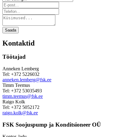
Saada
Kontaktid
Töötajad
Anneken Lemberg
Tel: +372 5226032
anneken.lemberg@fsk.ee
Timm Teemus
Tel: +372 53035493
timm.teemus@fsk.ee
Raigo Kolk
Tel: +372 5052172
raigo.kolk@fsk.ee
FSK Soojuspump ja Konditsioneer OÜ
Kontor, ladu