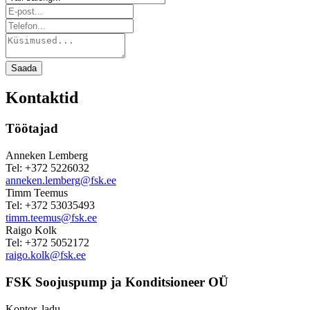
Saada
Kontaktid
Töötajad
Anneken Lemberg
Tel: +372 5226032
anneken.lemberg@fsk.ee
Timm Teemus
Tel: +372 53035493
timm.teemus@fsk.ee
Raigo Kolk
Tel: +372 5052172
raigo.kolk@fsk.ee
FSK Soojuspump ja Konditsioneer OÜ
Kontor, ladu