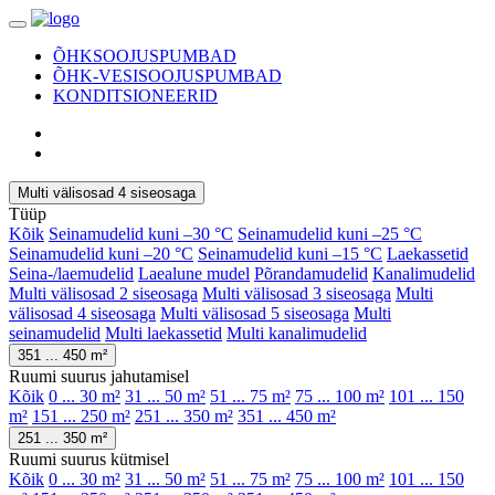
ÕHKSOOJUSPUMBAD
ÕHK-VESISOOJUSPUMBAD
KONDITSIONEERID
Multi välisosad 4 siseosaga
Tüüp
Kõik
Seinamudelid kuni –30 °C
Seinamudelid kuni –25 °C
Seinamudelid kuni –20 °C
Seinamudelid kuni –15 °C
Laekassetid
Seina-/laemudelid
Laealune mudel
Põrandamudelid
Kanalimudelid
Multi välisosad 2 siseosaga
Multi välisosad 3 siseosaga
Multi
välisosad 4 siseosaga
Multi välisosad 5 siseosaga
Multi
seinamudelid
Multi laekassetid
Multi kanalimudelid
351 ... 450 m²
Ruumi suurus jahutamisel
Kõik
0 ... 30 m²
31 ... 50 m²
51 ... 75 m²
75 ... 100 m²
101 ... 150
m²
151 ... 250 m²
251 ... 350 m²
351 ... 450 m²
251 ... 350 m²
Ruumi suurus kütmisel
Kõik
0 ... 30 m²
31 ... 50 m²
51 ... 75 m²
75 ... 100 m²
101 ... 150