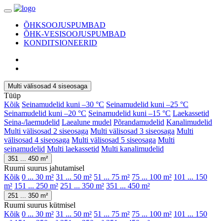
ÕHKSOOJUSPUMBAD
ÕHK-VESISOOJUSPUMBAD
KONDITSIONEERID
Multi välisosad 4 siseosaga
Tüüp
Kõik
Seinamudelid kuni –30 °C
Seinamudelid kuni –25 °C
Seinamudelid kuni –20 °C
Seinamudelid kuni –15 °C
Laekassetid
Seina-/laemudelid
Laealune mudel
Põrandamudelid
Kanalimudelid
Multi välisosad 2 siseosaga
Multi välisosad 3 siseosaga
Multi
välisosad 4 siseosaga
Multi välisosad 5 siseosaga
Multi
seinamudelid
Multi laekassetid
Multi kanalimudelid
351 ... 450 m²
Ruumi suurus jahutamisel
Kõik
0 ... 30 m²
31 ... 50 m²
51 ... 75 m²
75 ... 100 m²
101 ... 150
m²
151 ... 250 m²
251 ... 350 m²
351 ... 450 m²
251 ... 350 m²
Ruumi suurus kütmisel
Kõik
0 ... 30 m²
31 ... 50 m²
51 ... 75 m²
75 ... 100 m²
101 ... 150