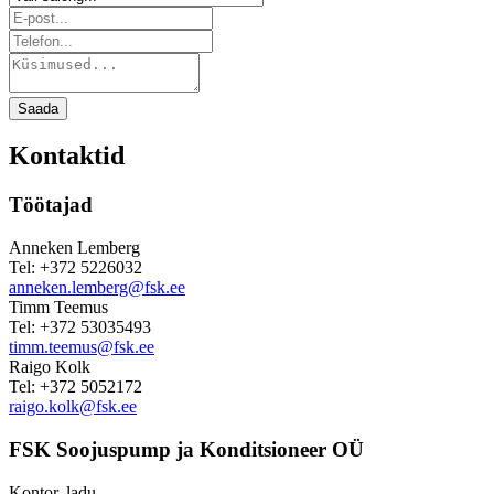
Saada
Kontaktid
Töötajad
Anneken Lemberg
Tel: +372 5226032
anneken.lemberg@fsk.ee
Timm Teemus
Tel: +372 53035493
timm.teemus@fsk.ee
Raigo Kolk
Tel: +372 5052172
raigo.kolk@fsk.ee
FSK Soojuspump ja Konditsioneer OÜ
Kontor, ladu