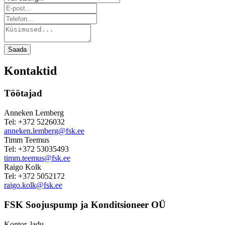
Saada
Kontaktid
Töötajad
Anneken Lemberg
Tel: +372 5226032
anneken.lemberg@fsk.ee
Timm Teemus
Tel: +372 53035493
timm.teemus@fsk.ee
Raigo Kolk
Tel: +372 5052172
raigo.kolk@fsk.ee
FSK Soojuspump ja Konditsioneer OÜ
Kontor, ladu