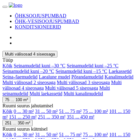
ÕHKSOOJUSPUMBAD
ÕHK-VESISOOJUSPUMBAD
KONDITSIONEERID
Multi välisosad 4 siseosaga
Tüüp
Kõik
Seinamudelid kuni –30 °C
Seinamudelid kuni –25 °C
Seinamudelid kuni –20 °C
Seinamudelid kuni –15 °C
Laekassetid
Seina-/laemudelid
Laealune mudel
Põrandamudelid
Kanalimudelid
Multi välisosad 2 siseosaga
Multi välisosad 3 siseosaga
Multi
välisosad 4 siseosaga
Multi välisosad 5 siseosaga
Multi
seinamudelid
Multi laekassetid
Multi kanalimudelid
75 ... 100 m²
Ruumi suurus jahutamisel
Kõik
0 ... 30 m²
31 ... 50 m²
51 ... 75 m²
75 ... 100 m²
101 ... 150
m²
151 ... 250 m²
251 ... 350 m²
351 ... 450 m²
251 ... 350 m²
Ruumi suurus kütmisel
Kõik
0 ... 30 m²
31 ... 50 m²
51 ... 75 m²
75 ... 100 m²
101 ... 150