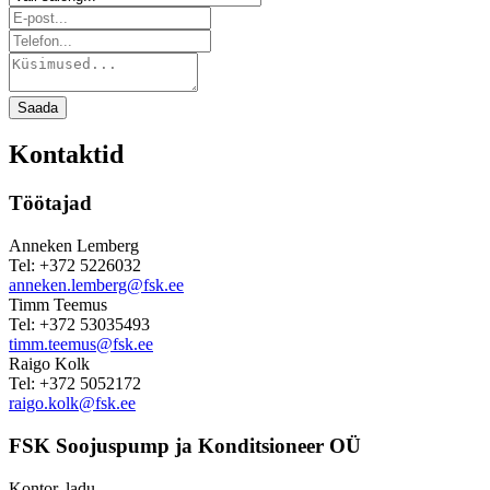
Saada
Kontaktid
Töötajad
Anneken Lemberg
Tel: +372 5226032
anneken.lemberg@fsk.ee
Timm Teemus
Tel: +372 53035493
timm.teemus@fsk.ee
Raigo Kolk
Tel: +372 5052172
raigo.kolk@fsk.ee
FSK Soojuspump ja Konditsioneer OÜ
Kontor, ladu