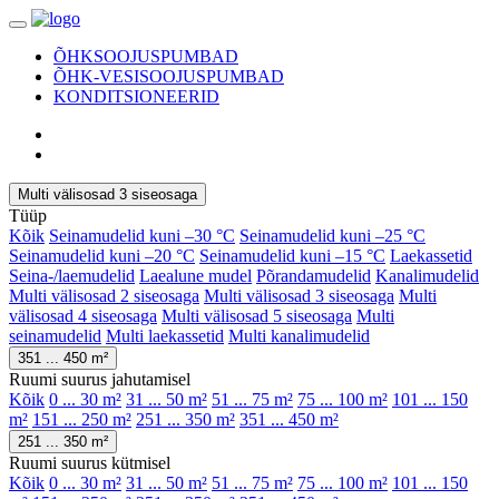
ÕHKSOOJUSPUMBAD
ÕHK-VESISOOJUSPUMBAD
KONDITSIONEERID
Multi välisosad 3 siseosaga
Tüüp
Kõik
Seinamudelid kuni –30 °C
Seinamudelid kuni –25 °C
Seinamudelid kuni –20 °C
Seinamudelid kuni –15 °C
Laekassetid
Seina-/laemudelid
Laealune mudel
Põrandamudelid
Kanalimudelid
Multi välisosad 2 siseosaga
Multi välisosad 3 siseosaga
Multi
välisosad 4 siseosaga
Multi välisosad 5 siseosaga
Multi
seinamudelid
Multi laekassetid
Multi kanalimudelid
351 ... 450 m²
Ruumi suurus jahutamisel
Kõik
0 ... 30 m²
31 ... 50 m²
51 ... 75 m²
75 ... 100 m²
101 ... 150
m²
151 ... 250 m²
251 ... 350 m²
351 ... 450 m²
251 ... 350 m²
Ruumi suurus kütmisel
Kõik
0 ... 30 m²
31 ... 50 m²
51 ... 75 m²
75 ... 100 m²
101 ... 150