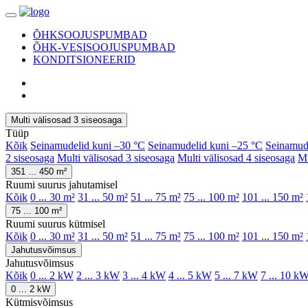
ÕHKSOOJUSPUMBAD
ÕHK-VESISOOJUSPUMBAD
KONDITSIONEERID
Multi välisosad 3 siseosaga
Tüüp
Kõik
Seinamudelid kuni –30 °C
Seinamudelid kuni –25 °C
Seinamud
2 siseosaga
Multi välisosad 3 siseosaga
Multi välisosad 4 siseosaga
Mu
351 ... 450 m²
Ruumi suurus jahutamisel
Kõik
0 ... 30 m²
31 ... 50 m²
51 ... 75 m²
75 ... 100 m²
101 ... 150 m²
75 ... 100 m²
Ruumi suurus kütmisel
Kõik
0 ... 30 m²
31 ... 50 m²
51 ... 75 m²
75 ... 100 m²
101 ... 150 m²
Jahutusvõimsus
Jahutusvõimsus
Kõik
0 ... 2 kW
2 ... 3 kW
3 ... 4 kW
4 ... 5 kW
5 ... 7 kW
7 ... 10 k
0 ... 2 kW
Kütmisvõimsus