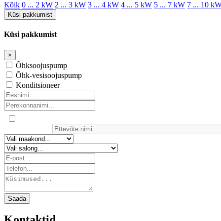
Kõik
0 ... 2 kW
2 ... 3 kW
3 ... 4 kW
4 ... 5 kW
5 ... 7 kW
7 ... 10 k
Küsi pakkumist
Küsi pakkumist
×
Õhksoojuspump
Õhk-vesisoojuspump
Konditsioneer
Saada
Kontaktid