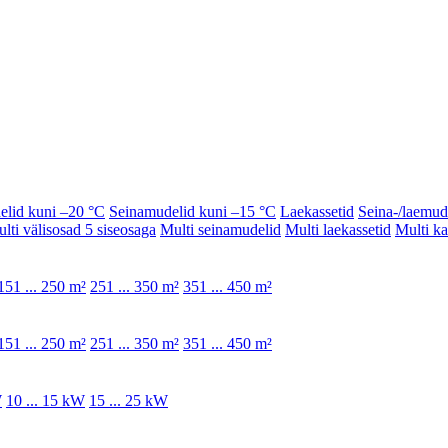
elid kuni –20 °C
Seinamudelid kuni –15 °C
Laekassetid
Seina-/laemud
lti välisosad 5 siseosaga
Multi seinamudelid
Multi laekassetid
Multi k
151 ... 250 m²
251 ... 350 m²
351 ... 450 m²
151 ... 250 m²
251 ... 350 m²
351 ... 450 m²
W
10 ... 15 kW
15 ... 25 kW