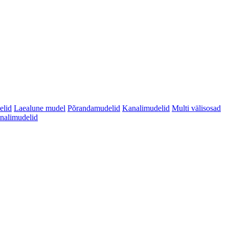
elid
Laealune mudel
Põrandamudelid
Kanalimudelid
Multi välisosad
analimudelid