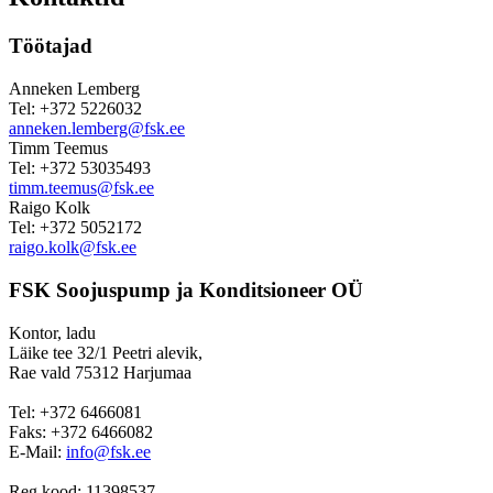
Töötajad
Anneken Lemberg
Tel: +372 5226032
anneken.lemberg@fsk.ee
Timm Teemus
Tel: +372 53035493
timm.teemus@fsk.ee
Raigo Kolk
Tel: +372 5052172
raigo.kolk@fsk.ee
FSK Soojuspump ja Konditsioneer OÜ
Kontor, ladu
Läike tee 32/1 Peetri alevik,
Rae vald 75312 Harjumaa
Tel: +372 6466081
Faks: +372 6466082
E-Mail:
info@fsk.ee
Reg.kood: 11398537