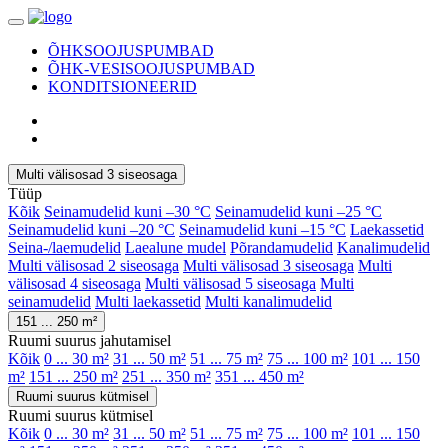
ÕHKSOOJUSPUMBAD
ÕHK-VESISOOJUSPUMBAD
KONDITSIONEERID
Multi välisosad 3 siseosaga
Tüüp
Kõik
Seinamudelid kuni –30 °C
Seinamudelid kuni –25 °C
Seinamudelid kuni –20 °C
Seinamudelid kuni –15 °C
Laekassetid
Seina-/laemudelid
Laealune mudel
Põrandamudelid
Kanalimudelid
Multi välisosad 2 siseosaga
Multi välisosad 3 siseosaga
Multi
välisosad 4 siseosaga
Multi välisosad 5 siseosaga
Multi
seinamudelid
Multi laekassetid
Multi kanalimudelid
151 ... 250 m²
Ruumi suurus jahutamisel
Kõik
0 ... 30 m²
31 ... 50 m²
51 ... 75 m²
75 ... 100 m²
101 ... 150
m²
151 ... 250 m²
251 ... 350 m²
351 ... 450 m²
Ruumi suurus kütmisel
Ruumi suurus kütmisel
Kõik
0 ... 30 m²
31 ... 50 m²
51 ... 75 m²
75 ... 100 m²
101 ... 150