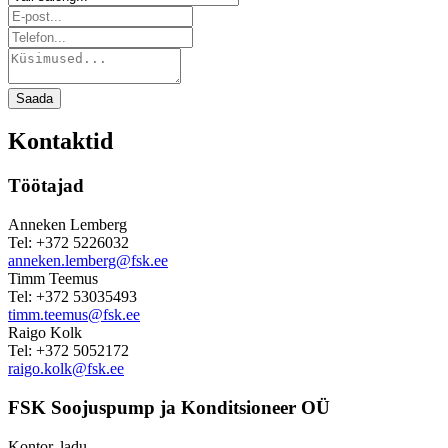
Saada
Kontaktid
Töötajad
Anneken Lemberg
Tel: +372 5226032
anneken.lemberg@fsk.ee
Timm Teemus
Tel: +372 53035493
timm.teemus@fsk.ee
Raigo Kolk
Tel: +372 5052172
raigo.kolk@fsk.ee
FSK Soojuspump ja Konditsioneer OÜ
Kontor, ladu