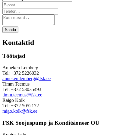
Saada
Kontaktid
Töötajad
Anneken Lemberg
Tel: +372 5226032
anneken.lemberg@fsk.ee
Timm Teemus
Tel: +372 53035493
timm.teemus@fsk.ee
Raigo Kolk
Tel: +372 5052172
raigo.kolk@fsk.ee
FSK Soojuspump ja Konditsioneer OÜ
Kontor, ladu