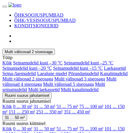
ÕHKSOOJUSPUMBAD
ÕHK-VESISOOJUSPUMBAD
KONDITSIONEERID
Multi välisosad 2 siseosaga
Tüüp
Kõik
Seinamudelid kuni –30 °C
Seinamudelid kuni –25 °C
Seinamudelid kuni –20 °C
Seinamudelid kuni –15 °C
Laekassetid
Seina-/laemudelid
Laealune mudel
Põrandamudelid
Kanalimudelid
Multi välisosad 2 siseosaga
Multi välisosad 3 siseosaga
Multi
välisosad 4 siseosaga
Multi välisosad 5 siseosaga
Multi
seinamudelid
Multi laekassetid
Multi kanalimudelid
Ruumi suurus jahutamisel
Ruumi suurus jahutamisel
Kõik
0 ... 30 m²
31 ... 50 m²
51 ... 75 m²
75 ... 100 m²
101 ... 150
m²
151 ... 250 m²
251 ... 350 m²
351 ... 450 m²
31 ... 50 m²
Ruumi suurus kütmisel
Kõik
0 ... 30 m²
31 ... 50 m²
51 ... 75 m²
75 ... 100 m²
101 ... 150