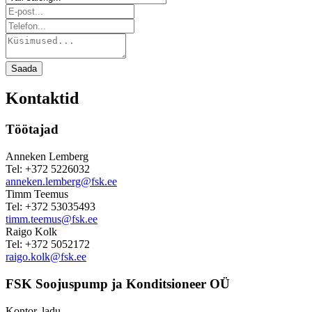
Saada
Kontaktid
Töötajad
Anneken Lemberg
Tel: +372 5226032
anneken.lemberg@fsk.ee
Timm Teemus
Tel: +372 53035493
timm.teemus@fsk.ee
Raigo Kolk
Tel: +372 5052172
raigo.kolk@fsk.ee
FSK Soojuspump ja Konditsioneer OÜ
Kontor, ladu