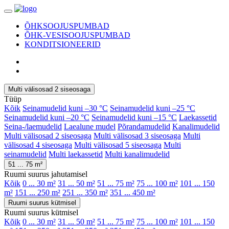
ÕHKSOOJUSPUMBAD
ÕHK-VESISOOJUSPUMBAD
KONDITSIONEERID
Multi välisosad 2 siseosaga
Tüüp
Kõik
Seinamudelid kuni –30 °C
Seinamudelid kuni –25 °C
Seinamudelid kuni –20 °C
Seinamudelid kuni –15 °C
Laekassetid
Seina-/laemudelid
Laealune mudel
Põrandamudelid
Kanalimudelid
Multi välisosad 2 siseosaga
Multi välisosad 3 siseosaga
Multi
välisosad 4 siseosaga
Multi välisosad 5 siseosaga
Multi
seinamudelid
Multi laekassetid
Multi kanalimudelid
51 ... 75 m²
Ruumi suurus jahutamisel
Kõik
0 ... 30 m²
31 ... 50 m²
51 ... 75 m²
75 ... 100 m²
101 ... 150
m²
151 ... 250 m²
251 ... 350 m²
351 ... 450 m²
Ruumi suurus kütmisel
Ruumi suurus kütmisel
Kõik
0 ... 30 m²
31 ... 50 m²
51 ... 75 m²
75 ... 100 m²
101 ... 150