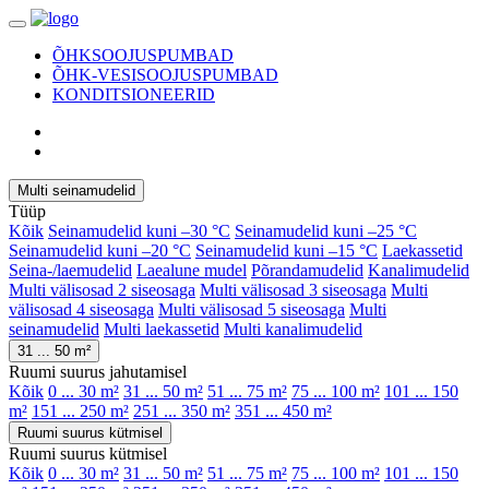
ÕHKSOOJUSPUMBAD
ÕHK-VESISOOJUSPUMBAD
KONDITSIONEERID
Multi seinamudelid
Tüüp
Kõik
Seinamudelid kuni –30 °C
Seinamudelid kuni –25 °C
Seinamudelid kuni –20 °C
Seinamudelid kuni –15 °C
Laekassetid
Seina-/laemudelid
Laealune mudel
Põrandamudelid
Kanalimudelid
Multi välisosad 2 siseosaga
Multi välisosad 3 siseosaga
Multi
välisosad 4 siseosaga
Multi välisosad 5 siseosaga
Multi
seinamudelid
Multi laekassetid
Multi kanalimudelid
31 ... 50 m²
Ruumi suurus jahutamisel
Kõik
0 ... 30 m²
31 ... 50 m²
51 ... 75 m²
75 ... 100 m²
101 ... 150
m²
151 ... 250 m²
251 ... 350 m²
351 ... 450 m²
Ruumi suurus kütmisel
Ruumi suurus kütmisel
Kõik
0 ... 30 m²
31 ... 50 m²
51 ... 75 m²
75 ... 100 m²
101 ... 150