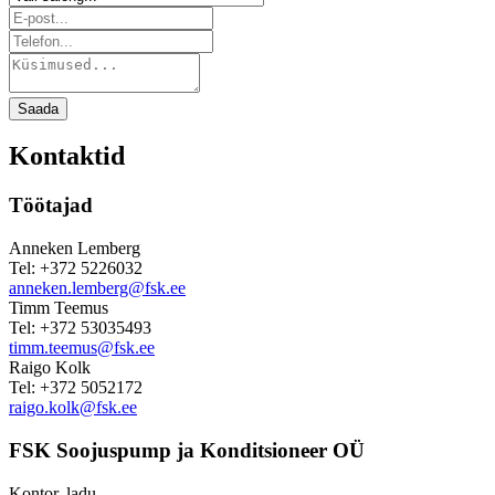
Saada
Kontaktid
Töötajad
Anneken Lemberg
Tel: +372 5226032
anneken.lemberg@fsk.ee
Timm Teemus
Tel: +372 53035493
timm.teemus@fsk.ee
Raigo Kolk
Tel: +372 5052172
raigo.kolk@fsk.ee
FSK Soojuspump ja Konditsioneer OÜ
Kontor, ladu