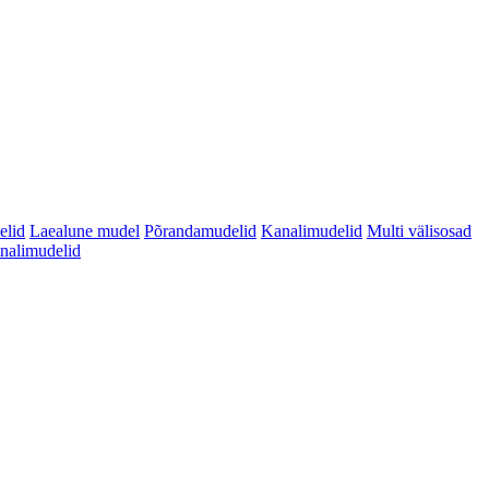
elid
Laealune mudel
Põrandamudelid
Kanalimudelid
Multi välisosad
analimudelid