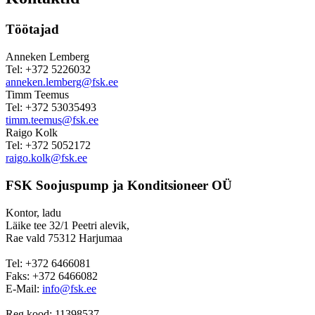
Töötajad
Anneken Lemberg
Tel: +372 5226032
anneken.lemberg@fsk.ee
Timm Teemus
Tel: +372 53035493
timm.teemus@fsk.ee
Raigo Kolk
Tel: +372 5052172
raigo.kolk@fsk.ee
FSK Soojuspump ja Konditsioneer OÜ
Kontor, ladu
Läike tee 32/1 Peetri alevik,
Rae vald 75312 Harjumaa
Tel: +372 6466081
Faks: +372 6466082
E-Mail:
info@fsk.ee
Reg.kood: 11398537