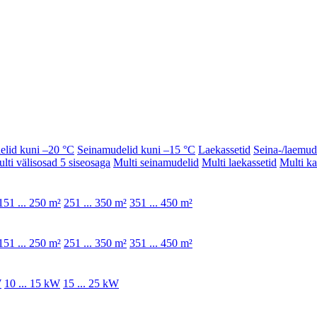
elid kuni –20 °C
Seinamudelid kuni –15 °C
Laekassetid
Seina-/laemud
lti välisosad 5 siseosaga
Multi seinamudelid
Multi laekassetid
Multi k
151 ... 250 m²
251 ... 350 m²
351 ... 450 m²
151 ... 250 m²
251 ... 350 m²
351 ... 450 m²
W
10 ... 15 kW
15 ... 25 kW