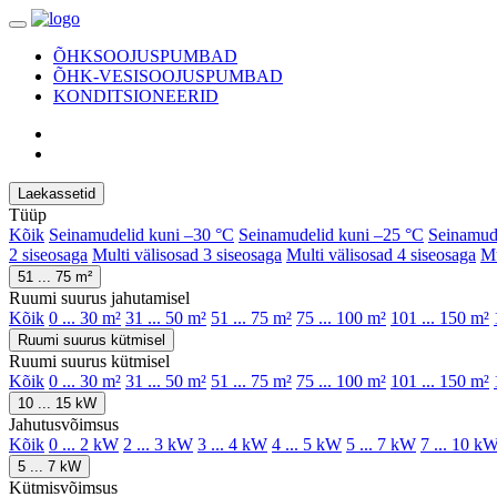
ÕHKSOOJUSPUMBAD
ÕHK-VESISOOJUSPUMBAD
KONDITSIONEERID
Laekassetid
Tüüp
Kõik
Seinamudelid kuni –30 °C
Seinamudelid kuni –25 °C
Seinamud
2 siseosaga
Multi välisosad 3 siseosaga
Multi välisosad 4 siseosaga
Mu
51 ... 75 m²
Ruumi suurus jahutamisel
Kõik
0 ... 30 m²
31 ... 50 m²
51 ... 75 m²
75 ... 100 m²
101 ... 150 m²
Ruumi suurus kütmisel
Ruumi suurus kütmisel
Kõik
0 ... 30 m²
31 ... 50 m²
51 ... 75 m²
75 ... 100 m²
101 ... 150 m²
10 ... 15 kW
Jahutusvõimsus
Kõik
0 ... 2 kW
2 ... 3 kW
3 ... 4 kW
4 ... 5 kW
5 ... 7 kW
7 ... 10 k
5 ... 7 kW
Kütmisvõimsus