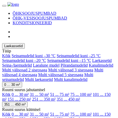
ÕHKSOOJUSPUMBAD
ÕHK-VESISOOJUSPUMBAD
KONDITSIONEERID
Laekassetid
Tüüp
Kõik
Seinamudelid kuni –30 °C
Seinamudelid kuni –25 °C
Seinamudelid kuni –20 °C
Seinamudelid kuni –15 °C
Laekassetid
Seina-/laemudelid
Laealune mudel
Põrandamudelid
Kanalimudelid
Multi välisosad 2 siseosaga
Multi välisosad 3 siseosaga
Multi
välisosad 4 siseosaga
Multi välisosad 5 siseosaga
Multi
seinamudelid
Multi laekassetid
Multi kanalimudelid
0 ... 30 m²
Ruumi suurus jahutamisel
Kõik
0 ... 30 m²
31 ... 50 m²
51 ... 75 m²
75 ... 100 m²
101 ... 150
m²
151 ... 250 m²
251 ... 350 m²
351 ... 450 m²
351 ... 450 m²
Ruumi suurus kütmisel
Kõik
0 ... 30 m²
31 ... 50 m²
51 ... 75 m²
75 ... 100 m²
101 ... 150