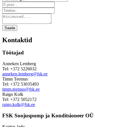
Saada
Kontaktid
Töötajad
Anneken Lemberg
Tel: +372 5226032
anneken.lemberg@fsk.ee
Timm Teemus
Tel: +372 53035493
timm.teemus@fsk.ee
Raigo Kolk
Tel: +372 5052172
raigo.kolk@fsk.ee
FSK Soojuspump ja Konditsioneer OÜ
Kontor, ladu