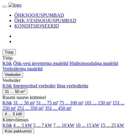
ÕHKSOOJUSPUMBAD
ÕHK-VESISOOJUSPUMBAD
KONDITSIONEERID
Tüüp
Tüüp
Kõik
Õhk-vesi inverteriga mudelid
Hüdromooduliga mudelid
Veeboileriga mudelid
Veeboiler
Veeboiler
Kõik
Integreeritud veeboiler
Ilma veeboilerita
31 ... 50 m²
Ruumi suurus kütmisel
Kõik
31 ... 50 m²
51 ... 75 m²
75 ... 100 m²
101 ... 150 m²
151 ...
250 m²
251 ... 350 m²
351 ... 450 m²
4 ... 5 kW
Küttevõimsus
Kõik
4 ... 5 kW
5 ... 7 kW
7 ... 10 kW
10 ... 15 kW
15 ... 25 kW
Küsi pakkumist