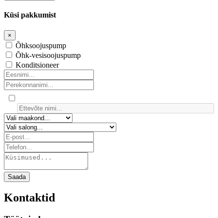
Küsi pakkumist
×
Õhksoojuspump
Õhk-vesisoojuspump
Konditsioneer
Saada
Kontaktid