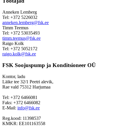
Töötajad
Anneken Lemberg
Tel: +372 5226032
anneken.lemberg@fsk.ee
Timm Teemus
Tel: +372 53035493
timm.teemus@fsk.ee
Raigo Kolk
Tel: +372 5052172
raigo.kolk@fsk.ee
FSK Soojuspump ja Konditsioneer OÜ
Kontor, ladu
Läike tee 32/1 Peetri alevik,
Rae vald 75312 Harjumaa
Tel: +372 6466081
Faks: +372 6466082
E-Mail:
info@fsk.ee
Reg.kood: 11398537
KMKR: EE101163558