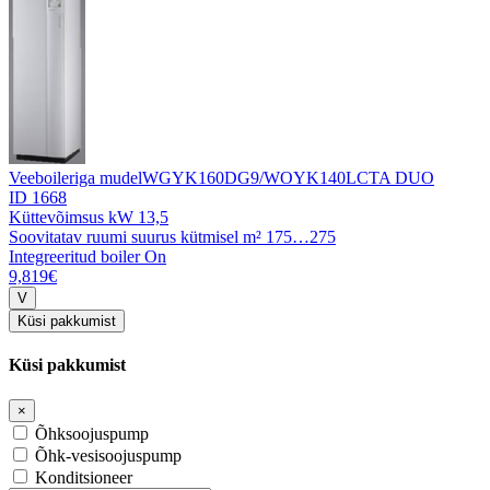
Veeboileriga mudel
WGYK160DG9/WOYK140LCTA DUO
ID 1668
Küttevõimsus kW
13,5
Soovitatav ruumi suurus kütmisel m²
175…275
Integreeritud boiler
On
9,819€
Küsi pakkumist
Küsi pakkumist
×
Õhksoojuspump
Õhk-vesisoojuspump
Konditsioneer