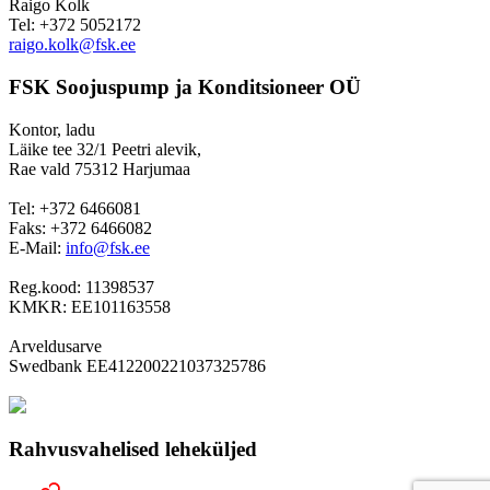
Raigo Kolk
Tel: +372 5052172
raigo.kolk@fsk.ee
FSK Soojuspump ja Konditsioneer OÜ
Kontor, ladu
Läike tee 32/1 Peetri alevik,
Rae vald 75312 Harjumaa
Tel: +372 6466081
Faks: +372 6466082
E-Mail:
info@fsk.ee
Reg.kood: 11398537
KMKR: EE101163558
Arveldusarve
Swedbank EE412200221037325786
Rahvusvahelised leheküljed