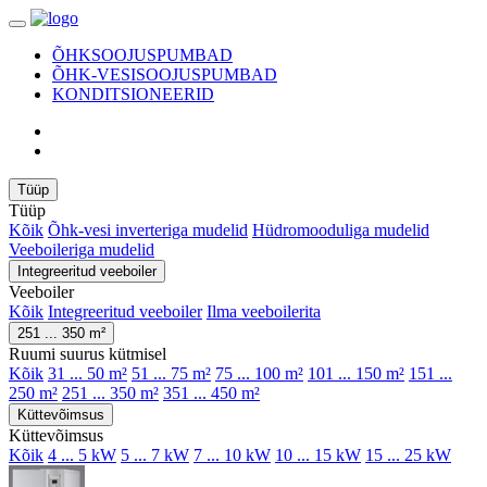
ÕHKSOOJUSPUMBAD
ÕHK-VESISOOJUSPUMBAD
KONDITSIONEERID
Tüüp
Tüüp
Kõik
Õhk-vesi inverteriga mudelid
Hüdromooduliga mudelid
Veeboileriga mudelid
Integreeritud veeboiler
Veeboiler
Kõik
Integreeritud veeboiler
Ilma veeboilerita
251 ... 350 m²
Ruumi suurus kütmisel
Kõik
31 ... 50 m²
51 ... 75 m²
75 ... 100 m²
101 ... 150 m²
151 ...
250 m²
251 ... 350 m²
351 ... 450 m²
Küttevõimsus
Küttevõimsus
Kõik
4 ... 5 kW
5 ... 7 kW
7 ... 10 kW
10 ... 15 kW
15 ... 25 kW