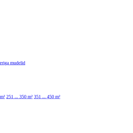
eriga mudelid
 m²
251 ... 350 m²
351 ... 450 m²