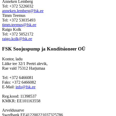
Anneken Lemberg
Tel: +372 5226032
anneken.lemberg@fsk.ee
Timm Teemus
Tel: +372 53035493
timm.teemus@fsk.ee
Raigo Kolk
Tel: +372 5052172
raigo.kolk@fsk.ee
FSK Soojuspump ja Konditsioneer OÜ
Kontor, ladu
Läike tee 32/1 Peetri alevik,
Rae vald 75312 Harjumaa
Tel: +372 6466081
Faks: +372 6466082
E-Mail:
info@fsk.ee
Reg.kood: 11398537
KMKR: EE101163558
Arveldusarve
Swedbank EE412200221037325786