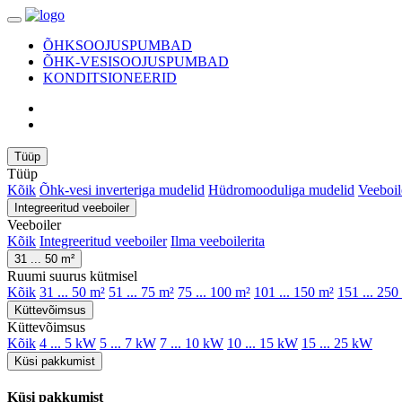
ÕHKSOOJUSPUMBAD
ÕHK-VESISOOJUSPUMBAD
KONDITSIONEERID
Tüüp
Tüüp
Kõik
Õhk-vesi inverteriga mudelid
Hüdromooduliga mudelid
Veeboil
Integreeritud veeboiler
Veeboiler
Kõik
Integreeritud veeboiler
Ilma veeboilerita
31 ... 50 m²
Ruumi suurus kütmisel
Kõik
31 ... 50 m²
51 ... 75 m²
75 ... 100 m²
101 ... 150 m²
151 ... 250
Küttevõimsus
Küttevõimsus
Kõik
4 ... 5 kW
5 ... 7 kW
7 ... 10 kW
10 ... 15 kW
15 ... 25 kW
Küsi pakkumist
Küsi pakkumist