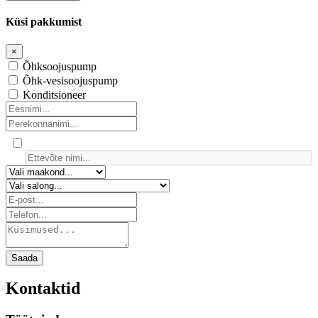
Küsi pakkumist
×
Õhksoojuspump
Õhk-vesisoojuspump
Konditsioneer
Saada
Kontaktid