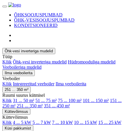
ÕHKSOOJUSPUMBAD
ÕHK-VESISOOJUSPUMBAD
KONDITSIONEERID
Õhk-vesi inverteriga mudelid
Tüüp
Kõik
Õhk-vesi inverteriga mudelid
Hüdromooduliga mudelid
Veeboileriga mudelid
Ilma veeboilerita
Veeboiler
Kõik
Integreeritud veeboiler
Ilma veeboilerita
251 ... 350 m²
Ruumi suurus kütmisel
Kõik
31 ... 50 m²
51 ... 75 m²
75 ... 100 m²
101 ... 150 m²
151 ...
250 m²
251 ... 350 m²
351 ... 450 m²
Küttevõimsus
Küttevõimsus
Kõik
4 ... 5 kW
5 ... 7 kW
7 ... 10 kW
10 ... 15 kW
15 ... 25 kW
Küsi pakkumist