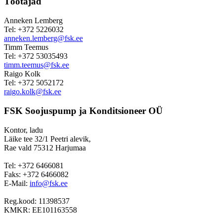
Töötajad
Anneken Lemberg
Tel: +372 5226032
anneken.lemberg@fsk.ee
Timm Teemus
Tel: +372 53035493
timm.teemus@fsk.ee
Raigo Kolk
Tel: +372 5052172
raigo.kolk@fsk.ee
FSK Soojuspump ja Konditsioneer OÜ
Kontor, ladu
Läike tee 32/1 Peetri alevik,
Rae vald 75312 Harjumaa
Tel: +372 6466081
Faks: +372 6466082
E-Mail:
info@fsk.ee
Reg.kood: 11398537
KMKR: EE101163558