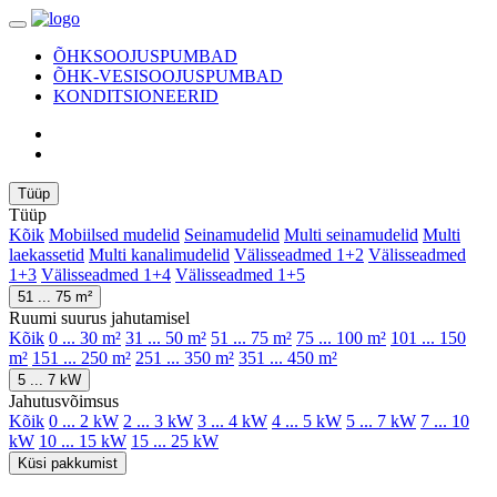
ÕHKSOOJUSPUMBAD
ÕHK-VESISOOJUSPUMBAD
KONDITSIONEERID
Tüüp
Tüüp
Kõik
Mobiilsed mudelid
Seinamudelid
Multi seinamudelid
Multi
laekassetid
Multi kanalimudelid
Välisseadmed 1+2
Välisseadmed
1+3
Välisseadmed 1+4
Välisseadmed 1+5
51 ... 75 m²
Ruumi suurus jahutamisel
Kõik
0 ... 30 m²
31 ... 50 m²
51 ... 75 m²
75 ... 100 m²
101 ... 150
m²
151 ... 250 m²
251 ... 350 m²
351 ... 450 m²
5 ... 7 kW
Jahutusvõimsus
Kõik
0 ... 2 kW
2 ... 3 kW
3 ... 4 kW
4 ... 5 kW
5 ... 7 kW
7 ... 10
kW
10 ... 15 kW
15 ... 25 kW
Küsi pakkumist