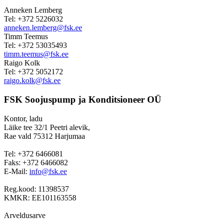
Anneken Lemberg
Tel: +372 5226032
anneken.lemberg@fsk.ee
Timm Teemus
Tel: +372 53035493
timm.teemus@fsk.ee
Raigo Kolk
Tel: +372 5052172
raigo.kolk@fsk.ee
FSK Soojuspump ja Konditsioneer OÜ
Kontor, ladu
Läike tee 32/1 Peetri alevik,
Rae vald 75312 Harjumaa
Tel: +372 6466081
Faks: +372 6466082
E-Mail:
info@fsk.ee
Reg.kood: 11398537
KMKR: EE101163558
Arveldusarve