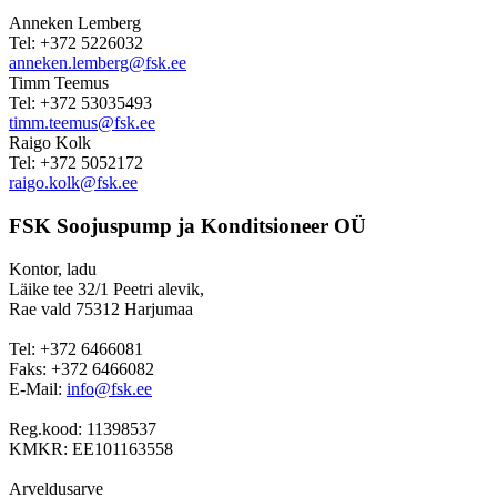
Anneken Lemberg
Tel: +372 5226032
anneken.lemberg@fsk.ee
Timm Teemus
Tel: +372 53035493
timm.teemus@fsk.ee
Raigo Kolk
Tel: +372 5052172
raigo.kolk@fsk.ee
FSK Soojuspump ja Konditsioneer OÜ
Kontor, ladu
Läike tee 32/1 Peetri alevik,
Rae vald 75312 Harjumaa
Tel: +372 6466081
Faks: +372 6466082
E-Mail:
info@fsk.ee
Reg.kood: 11398537
KMKR: EE101163558
Arveldusarve