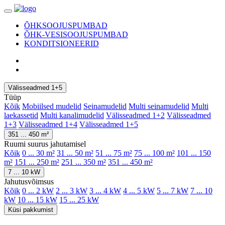
ÕHKSOOJUSPUMBAD
ÕHK-VESISOOJUSPUMBAD
KONDITSIONEERID
Välisseadmed 1+5
Tüüp
Kõik
Mobiilsed mudelid
Seinamudelid
Multi seinamudelid
Multi
laekassetid
Multi kanalimudelid
Välisseadmed 1+2
Välisseadmed
1+3
Välisseadmed 1+4
Välisseadmed 1+5
351 ... 450 m²
Ruumi suurus jahutamisel
Kõik
0 ... 30 m²
31 ... 50 m²
51 ... 75 m²
75 ... 100 m²
101 ... 150
m²
151 ... 250 m²
251 ... 350 m²
351 ... 450 m²
7 ... 10 kW
Jahutusvõimsus
Kõik
0 ... 2 kW
2 ... 3 kW
3 ... 4 kW
4 ... 5 kW
5 ... 7 kW
7 ... 10
kW
10 ... 15 kW
15 ... 25 kW
Küsi pakkumist