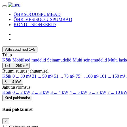
ÕHKSOOJUSPUMBAD
ÕHK-VESISOOJUSPUMBAD
KONDITSIONEERID
Välisseadmed 1+5
Tüüp
Kõik
Mobiilsed mudelid
Seinamudelid
Multi seinamudelid
Multi laek
151 ... 250 m²
Ruumi suurus jahutamisel
Kõik
0 ... 30 m²
31 ... 50 m²
51 ... 75 m²
75 ... 100 m²
101 ... 150 m²
3 ... 4 kW
Jahutusvõimsus
Kõik
0 ... 2 kW
2 ... 3 kW
3 ... 4 kW
4 ... 5 kW
5 ... 7 kW
7 ... 10 k
Küsi pakkumist
Küsi pakkumist
×