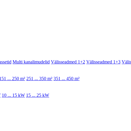
assetid
Multi kanalimudelid
Välisseadmed 1+2
Välisseadmed 1+3
Väli
151 ... 250 m²
251 ... 350 m²
351 ... 450 m²
W
10 ... 15 kW
15 ... 25 kW