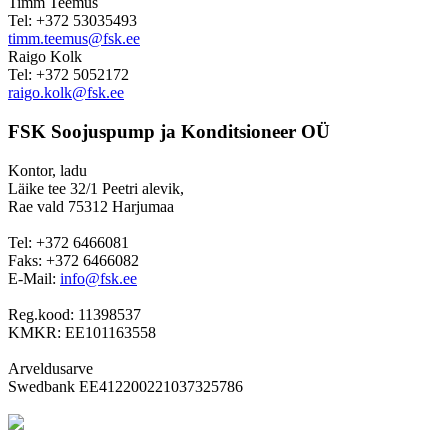
Timm Teemus
Tel: +372 53035493
timm.teemus@fsk.ee
Raigo Kolk
Tel: +372 5052172
raigo.kolk@fsk.ee
FSK Soojuspump ja Konditsioneer OÜ
Kontor, ladu
Läike tee 32/1 Peetri alevik,
Rae vald 75312 Harjumaa
Tel: +372 6466081
Faks: +372 6466082
E-Mail:
info@fsk.ee
Reg.kood: 11398537
KMKR: EE101163558
Arveldusarve
Swedbank EE412200221037325786