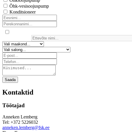
Õhksoojuspump
Õhk-vesisoojuspump
Konditsioneer
Saada
Kontaktid
Töötajad
Anneken Lemberg
Tel: +372 5226032
anneken.lemberg@fsk.ee