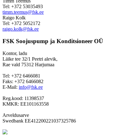
Timm Teemus
Tel: +372 53035493
timm.teemus@fsk.ee
Raigo Kolk
Tel: +372 5052172
raigo.kolk@fsk.ee
FSK Soojuspump ja Konditsioneer OÜ
Kontor, ladu
Läike tee 32/1 Peetri alevik,
Rae vald 75312 Harjumaa
Tel: +372 6466081
Faks: +372 6466082
E-Mail:
info@fsk.ee
Reg.kood: 11398537
KMKR: EE101163558
Arveldusarve
Swedbank EE412200221037325786