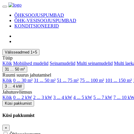
ÕHKSOOJUSPUMBAD
ÕHK-VESISOOJUSPUMBAD
KONDITSIONEERID
Välisseadmed 1+5
Tüüp
Kõik
Mobiilsed mudelid
Seinamudelid
Multi seinamudelid
Multi laek
31 ... 50 m²
Ruumi suurus jahutamisel
Kõik
0 ... 30 m²
31 ... 50 m²
51 ... 75 m²
75 ... 100 m²
101 ... 150 m²
3 ... 4 kW
Jahutusvõimsus
Kõik
0 ... 2 kW
2 ... 3 kW
3 ... 4 kW
4 ... 5 kW
5 ... 7 kW
7 ... 10 k
Küsi pakkumist
Küsi pakkumist
×