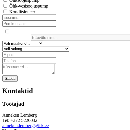
Õhksoojuspump
Õhk-vesisoojuspump
Konditsioneer
Saada
Kontaktid
Töötajad
Anneken Lemberg
Tel: +372 5226032
anneken.lemberg@fsk.ee