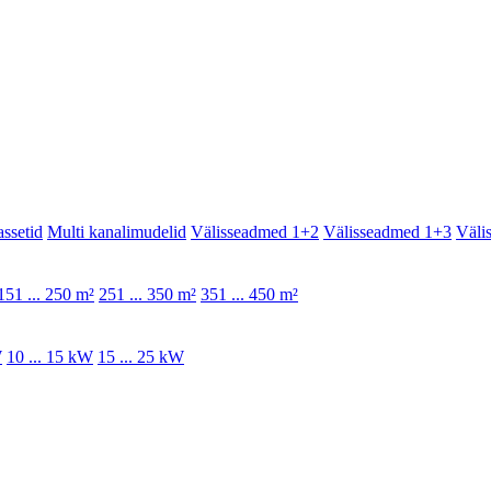
assetid
Multi kanalimudelid
Välisseadmed 1+2
Välisseadmed 1+3
Väli
151 ... 250 m²
251 ... 350 m²
351 ... 450 m²
W
10 ... 15 kW
15 ... 25 kW