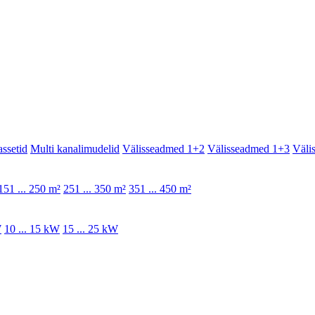
assetid
Multi kanalimudelid
Välisseadmed 1+2
Välisseadmed 1+3
Väli
151 ... 250 m²
251 ... 350 m²
351 ... 450 m²
W
10 ... 15 kW
15 ... 25 kW