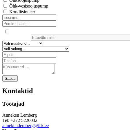
Õhksoojuspump
Õhk-vesisoojuspump
Konditsioneer
Saada
Kontaktid
Töötajad
Anneken Lemberg
Tel: +372 5226032
anneken.lemberg@fsk.ee