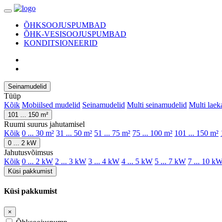
ÕHKSOOJUSPUMBAD
ÕHK-VESISOOJUSPUMBAD
KONDITSIONEERID
Seinamudelid
Tüüp
Kõik
Mobiilsed mudelid
Seinamudelid
Multi seinamudelid
Multi laek
101 ... 150 m²
Ruumi suurus jahutamisel
Kõik
0 ... 30 m²
31 ... 50 m²
51 ... 75 m²
75 ... 100 m²
101 ... 150 m²
0 ... 2 kW
Jahutusvõimsus
Kõik
0 ... 2 kW
2 ... 3 kW
3 ... 4 kW
4 ... 5 kW
5 ... 7 kW
7 ... 10 k
Küsi pakkumist
Küsi pakkumist
×