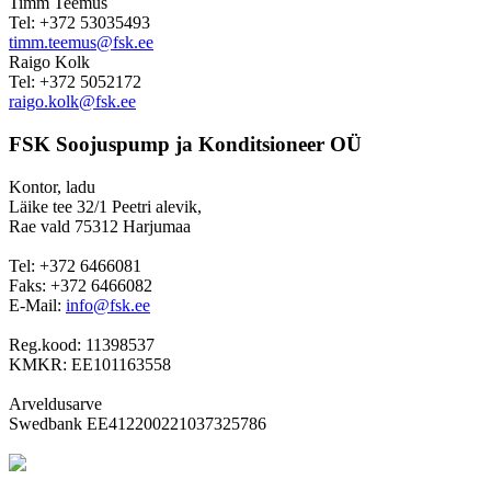
Timm Teemus
Tel: +372 53035493
timm.teemus@fsk.ee
Raigo Kolk
Tel: +372 5052172
raigo.kolk@fsk.ee
FSK Soojuspump ja Konditsioneer OÜ
Kontor, ladu
Läike tee 32/1 Peetri alevik,
Rae vald 75312 Harjumaa
Tel: +372 6466081
Faks: +372 6466082
E-Mail:
info@fsk.ee
Reg.kood: 11398537
KMKR: EE101163558
Arveldusarve
Swedbank EE412200221037325786