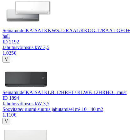
Seinamudel
KAISAI KKWS-12RAA1/KKOG-12RAA1 GEO+
hall
ID 2192
Jahutusvõimsus kW
3,5
1,025€
Seinamudel
KAISAI KLB-12HRHI / KLWB-12HRHO - must
ID 1894
Jahutusvõimsus kW
3,5
Soovitatav ruumi suurus jahutamisel m²
10 - 40 m2
1,110€