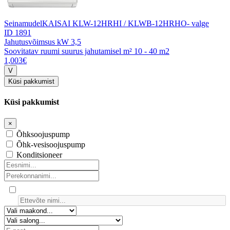
Seinamudel
KAISAI KLW-12HRHI / KLWB-12HRHO- valge
ID 1891
Jahutusvõimsus kW
3,5
Soovitatav ruumi suurus jahutamisel m²
10 - 40 m2
1,003€
Küsi pakkumist
Küsi pakkumist
×
Õhksoojuspump
Õhk-vesisoojuspump
Konditsioneer