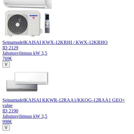
Seinamudel
KAISAI KWX-12KRHI / KWX-12KRHO
ID 2129
Jahutusvõimsus kW
3,5
769€
Seinamudel
KAISAI KKWR-12RAA1/KKOG-12RAA1 GEO+
valge
ID 2190
Jahutusvõimsus kW
3,5
998€