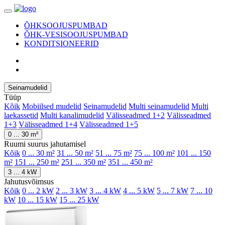
ÕHKSOOJUSPUMBAD
ÕHK-VESISOOJUSPUMBAD
KONDITSIONEERID
Seinamudelid
Tüüp
Kõik
Mobiilsed mudelid
Seinamudelid
Multi seinamudelid
Multi
laekassetid
Multi kanalimudelid
Välisseadmed 1+2
Välisseadmed
1+3
Välisseadmed 1+4
Välisseadmed 1+5
0 ... 30 m²
Ruumi suurus jahutamisel
Kõik
0 ... 30 m²
31 ... 50 m²
51 ... 75 m²
75 ... 100 m²
101 ... 150
m²
151 ... 250 m²
251 ... 350 m²
351 ... 450 m²
3 ... 4 kW
Jahutusvõimsus
Kõik
0 ... 2 kW
2 ... 3 kW
3 ... 4 kW
4 ... 5 kW
5 ... 7 kW
7 ... 10
kW
10 ... 15 kW
15 ... 25 kW