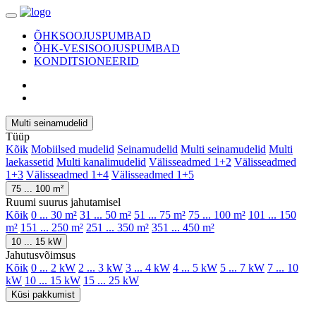
ÕHKSOOJUSPUMBAD
ÕHK-VESISOOJUSPUMBAD
KONDITSIONEERID
Multi seinamudelid
Tüüp
Kõik
Mobiilsed mudelid
Seinamudelid
Multi seinamudelid
Multi
laekassetid
Multi kanalimudelid
Välisseadmed 1+2
Välisseadmed
1+3
Välisseadmed 1+4
Välisseadmed 1+5
75 ... 100 m²
Ruumi suurus jahutamisel
Kõik
0 ... 30 m²
31 ... 50 m²
51 ... 75 m²
75 ... 100 m²
101 ... 150
m²
151 ... 250 m²
251 ... 350 m²
351 ... 450 m²
10 ... 15 kW
Jahutusvõimsus
Kõik
0 ... 2 kW
2 ... 3 kW
3 ... 4 kW
4 ... 5 kW
5 ... 7 kW
7 ... 10
kW
10 ... 15 kW
15 ... 25 kW
Küsi pakkumist