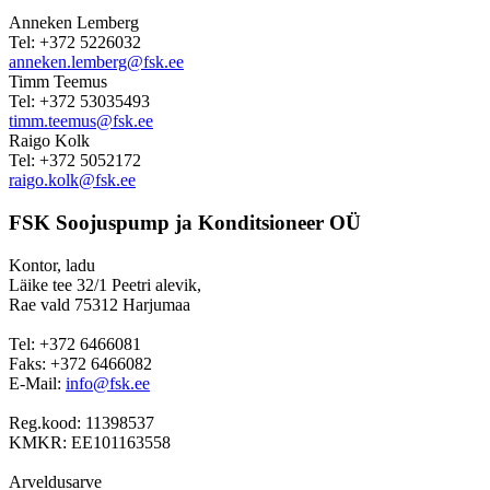
Anneken Lemberg
Tel: +372 5226032
anneken.lemberg@fsk.ee
Timm Teemus
Tel: +372 53035493
timm.teemus@fsk.ee
Raigo Kolk
Tel: +372 5052172
raigo.kolk@fsk.ee
FSK Soojuspump ja Konditsioneer OÜ
Kontor, ladu
Läike tee 32/1 Peetri alevik,
Rae vald 75312 Harjumaa
Tel: +372 6466081
Faks: +372 6466082
E-Mail:
info@fsk.ee
Reg.kood: 11398537
KMKR: EE101163558
Arveldusarve