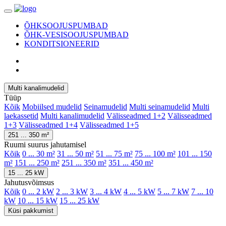
ÕHKSOOJUSPUMBAD
ÕHK-VESISOOJUSPUMBAD
KONDITSIONEERID
Multi kanalimudelid
Tüüp
Kõik
Mobiilsed mudelid
Seinamudelid
Multi seinamudelid
Multi
laekassetid
Multi kanalimudelid
Välisseadmed 1+2
Välisseadmed
1+3
Välisseadmed 1+4
Välisseadmed 1+5
251 ... 350 m²
Ruumi suurus jahutamisel
Kõik
0 ... 30 m²
31 ... 50 m²
51 ... 75 m²
75 ... 100 m²
101 ... 150
m²
151 ... 250 m²
251 ... 350 m²
351 ... 450 m²
15 ... 25 kW
Jahutusvõimsus
Kõik
0 ... 2 kW
2 ... 3 kW
3 ... 4 kW
4 ... 5 kW
5 ... 7 kW
7 ... 10
kW
10 ... 15 kW
15 ... 25 kW
Küsi pakkumist