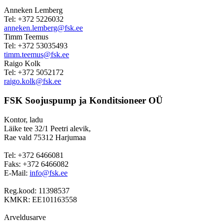
Anneken Lemberg
Tel: +372 5226032
anneken.lemberg@fsk.ee
Timm Teemus
Tel: +372 53035493
timm.teemus@fsk.ee
Raigo Kolk
Tel: +372 5052172
raigo.kolk@fsk.ee
FSK Soojuspump ja Konditsioneer OÜ
Kontor, ladu
Läike tee 32/1 Peetri alevik,
Rae vald 75312 Harjumaa
Tel: +372 6466081
Faks: +372 6466082
E-Mail:
info@fsk.ee
Reg.kood: 11398537
KMKR: EE101163558
Arveldusarve